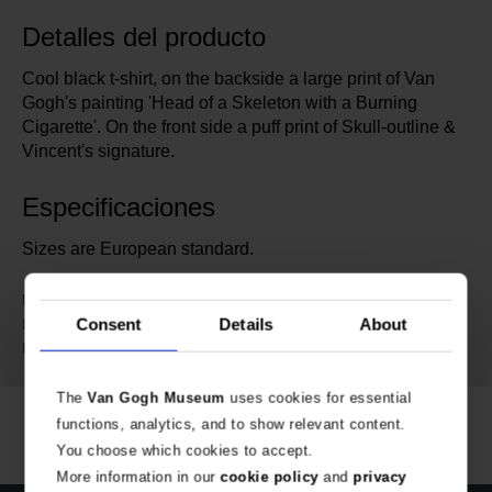
Detalles del producto
Cool black t-shirt, on the backside a large print of Van
Gogh's painting 'Head of a Skeleton with a Burning
Cigarette'. On the front side a puff print of Skull-outline &
Vincent's signature.
Especificaciones
Sizes are European standard.
VG_606966
No. de artículo:
Van Gogh Museum Amsterdam
Consent
Details
About
Marca:
100% algodón organico
Material:
The
Van Gogh Museum
uses cookies for essential
functions, analytics, and to show relevant content.
You choose which cookies to accept.
More information in our
cookie policy
and
privacy