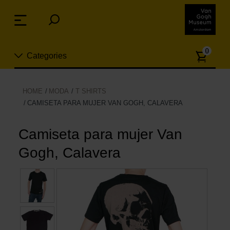
Skip
links
Menu
Jump
to
Numb
the
0
Categories
of
content
article
Jump
to
Nuevo
HOME
MODA
T SHIRTS
the
CAMISETA PARA MUJER VAN GOGH, CALAVERA
ion
navigation
Joyas
Camiseta para mujer Van
Moda
Gogh, Calavera
Para la casa
Hogar y Cocina
Ocio