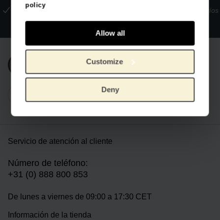
policy
La tienda oficial del Museo Van Gogh
Pagos seguros
Envíos
internacionales
Allow all
Customize
Únete a nuestra newsletter
Deny
Servicio de atención al cliente
Número de teléfono:
+31 (0) 888 800 853
De lunes a viernes de 09:00 a 17:30 CET
Información de la tienda