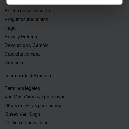
Boletín de suscripción
Preguntas frecuentes
Pago
Envío y Entrega
Devolución y Cambio
Cancelar compra
Contacto
Información del museo
Términos legales
Van Gogh Venta al por mayor
Obras maestras por encargo
Museo Van Gogh
Política de privacidad