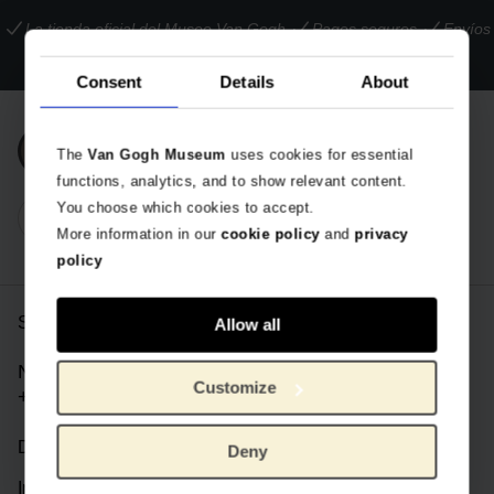
La tienda oficial del Museo Van Gogh
Pagos seguros
Envíos
internacionales
Consent
Details
About
Únete a nuestra newsletter
The
Van Gogh Museum
uses cookies for essential
functions, analytics, and to show relevant content.
You choose which cookies to accept.
More information in our
cookie policy
and
privacy
policy
Servicio de atención al cliente
Allow all
Número de teléfono:
Customize
+31 (0) 888 800 853
De lunes a viernes de 09:00 a 17:30 CET
Deny
Información de la tienda