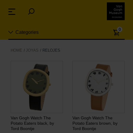
Skip
links
Menu
Jump
to
Numb
the
0
Categories
of
content
article
Jump
to
Nuevo
HOME
JOYAS
RELOJES
the
ion
navigation
Joyas
Moda
Para la casa
Hogar y Cocina
Van Gogh Watch The
Van Gogh Watch The
Potato Eaters black, by
Potato Eaters brown, by
Tord Boontje
Tord Boontje
Ocio