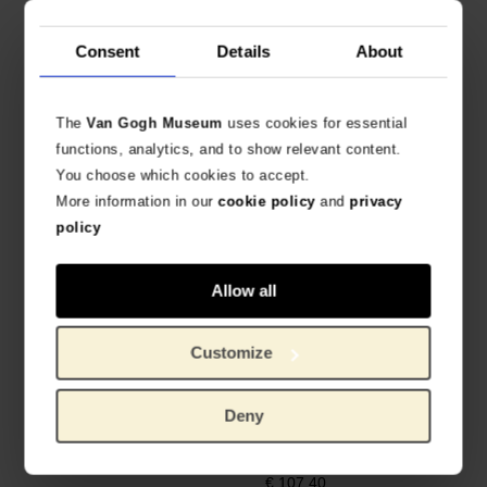
Consent
Details
About
Sketchbook Almond
Notebook Irises, Moleskine
Blossom, Moleskine x Van
x Van Gogh Museum
Gogh Museum
240 LINED PAGES
165 G/M2 ACID-FREE PAPER
€
24,79
The
Van Gogh Museum
uses cookies for essential
€
28,93
functions, analytics, and to show relevant content.
You choose which cookies to accept.
More information in our
cookie policy
and
privacy
policy
Allow all
Customize
Bolsa Flores de Vincent
Kimono Flores de Vincent
de color dorado,
BOLSO SHOPPER COLORIDO
Deny
Beddinghouse x Van Gogh
€
14,01
Museum
EDICIÓN ESPECIAL ANIVERSARIO
€
107,40