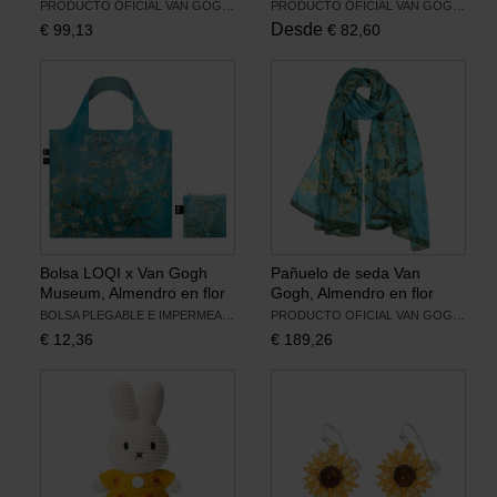
PRODUCTO OFICIAL VAN GOGH MUSEUM
PRODUCTO OFICIAL VAN GOGH MUSEUM
Desde
€
99,13
€
82,60
Libros
Lienzos y Láminas
Regalos
Bolsa LOQI x Van Gogh
Pañuelo de seda Van
Museum, Almendro en flor
Gogh, Almendro en flor
BOLSA PLEGABLE E IMPERMEABLE
PRODUCTO OFICIAL VAN GOGH MUSEUM
€
12,36
€
189,26