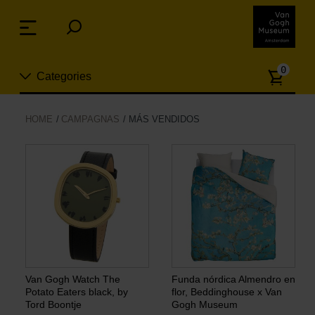
Skip
links
Menu
Jump
to
Numb
the
0
Categories
of
content
article
Jump
to
Nuevo
HOME
CAMPAGNAS
MÁS VENDIDOS
the
ion
navigation
Joyas
Moda
Para la casa
Hogar y Cocina
Van Gogh Watch The
Funda nórdica Almendro en
Potato Eaters black, by
flor, Beddinghouse x Van
Tord Boontje
Gogh Museum
Ocio