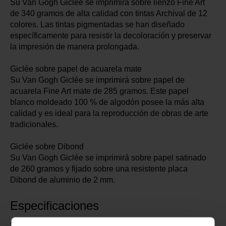
Su Van Gogh Giclée se imprimirá sobre lienzo Fine Art
de 340 gramos de alta calidad con tintas Archival de 12
colores. Las tintas pigmentadas se han diseñado
específicamente para resistir la decoloración y preservar
la impresión de manera prolongada.
Giclée sobre papel de acuarela mate
Su Van Gogh Giclée se imprimirá sobre papel de
acuarela Fine Art mate de 285 gramos. Este papel
blanco moldeado 100 % de algodón posee la más alta
calidad y es ideal para la reproducción de obras de arte
tradicionales.
Giclée sobre Dibond
Su Van Gogh Giclée se imprimirá sobre papel satinado
de 260 gramos y fijado sobre una resistente placa
Dibond de aluminio de 2 mm.
Especificaciones
Su compra apoya el Museo Van Gogh.