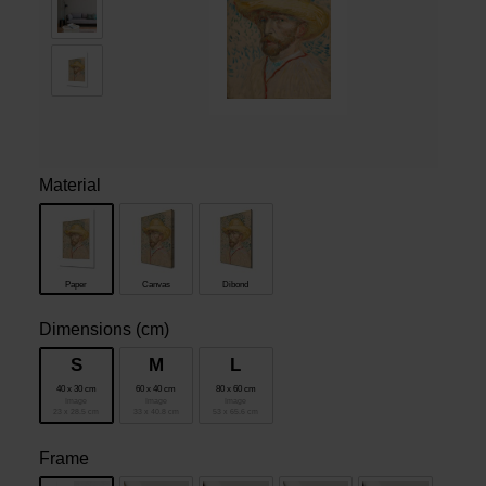
Libros
Lienzos y Láminas
Regalos
Material
Paper
Canvas
Dibond
Dimensions (cm)
S
M
L
40 x 30 cm
60 x 40 cm
80 x 60 cm
Image
Image
Image
23 x 28.5 cm
33 x 40.8 cm
53 x 65.6 cm
Frame