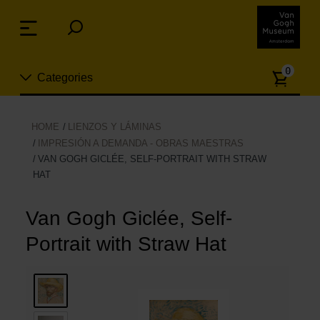
Skip
links
Menu
Jump
to
Numb
the
0
Categories
of
content
article
Jump
to
Nuevo
HOME
LIENZOS Y LÁMINAS
the
IMPRESIÓN A DEMANDA - OBRAS MAESTRAS
ion
navigation
VAN GOGH GICLÉE, SELF-PORTRAIT WITH STRAW
Joyas
HAT
Moda
Van Gogh Giclée, Self-
Para la casa
Portrait with Straw Hat
Hogar y Cocina
Ocio