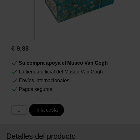
Libros
Lienzos y Láminas
€
9,88
Regalos
Su compra apoya el Museo Van Gogh
La tienda official del Museo Van Gogh
Envíos internacionales
Pagos seguros
In la cesta
Detalles del producto