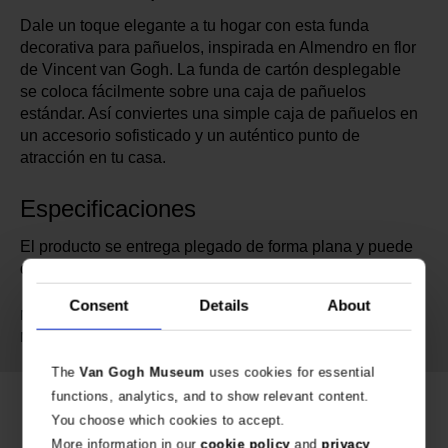
Dale un toque elegante a tu hogar con esta funda
decorativa para pañuelos, inspirada en Almendro en flor
de Vincent van Gogh. La funda de cartón desplegable
se coloca fácilmente sobre una caja de pañuelos
estándar. Así conviertes una simple caja de pañuelos en
un accesorio sofisticado y un auténtico punto de
atracción en tu casa.
Especificaciones
El producto se entrega plegado de forma plana y puede
desplegarse fácilmente para su uso.
Consent
Details
About
636796
No. de artículo:
Van Gogh Museum
Marca:
The
Van Gogh Museum
uses cookies for essential
functions, analytics, and to show relevant content.
You choose which cookies to accept.
More information in our
cookie policy
and
privacy