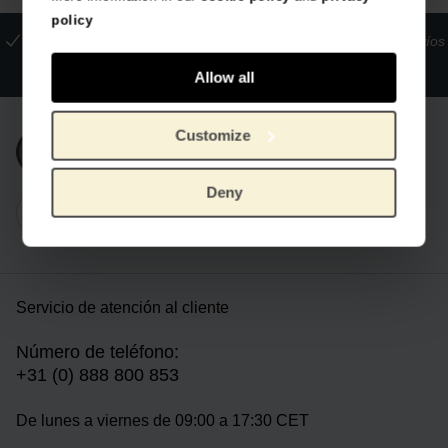
policy
La tienda oficial del Museo Van Gogh
Pagos seguros
Envíos
internacionales
Allow all
Customize
Únete a nuestra newsletter
Deny
Servicio de atención al cliente
Número de teléfono:
+31 (0) 888 800 853
De lunes a viernes de 09:00 a 17:30 CET