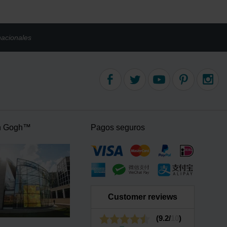
nacionales
n Gogh™
Pagos seguros