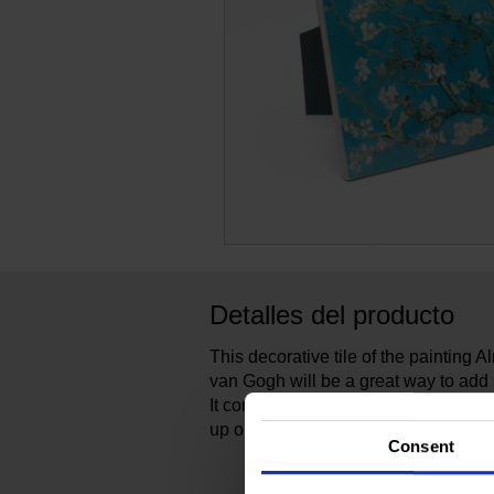
Detalles del producto
This decorative tile of the painting
van Gogh will be a great way to add
It comes with a handy easelback, to 
up on your wall.
Consent