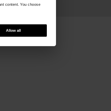
ram
vant content. You choose
co, carton
Allow all