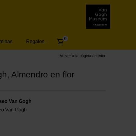
Number
0
áminas
Regalos
of
articles:
Volver a la página anterior
h, Almendro en flor
useo Van Gogh
useo Van Gogh