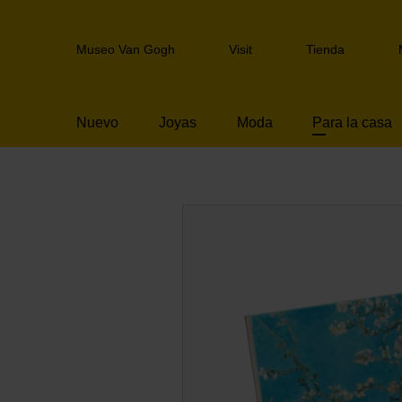
Skip
links
Header
Jump
Museo Van Gogh
Visit
Tienda
navigation
to
the
content
Nuevo
Joyas
Moda
Para la casa
Jump
to
the
navigation