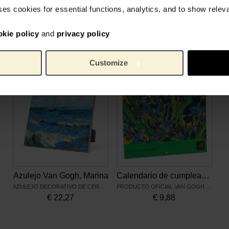
600 g
Peso:
ses cookies for essential functions, analytics, and to show rele
cerámi
Material:
okie policy
and
privacy policy
Productos relacionados
Customize
Azulejo Van Gogh, Marina
Calendario de cumpleaños Van Gogh
AZULEJO DECORATIVO DE CERÁMICA
PRODUCTO OFICIAL VAN GOGH MUSEUM
€
22,27
€
9,88