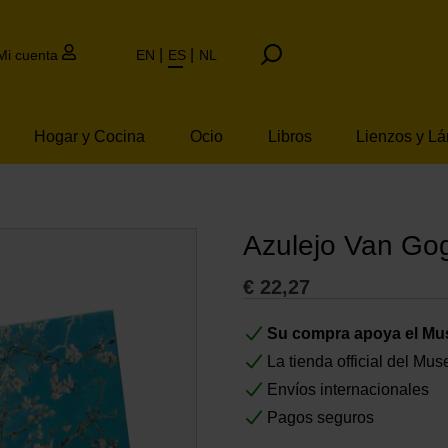
Mi cuenta
EN
ES
NL
Hogar y Cocina
Ocio
Libros
Lienzos y L
Azulejo Van Gog
€
22,27
Su compra apoya el M
La tienda official del M
Envíos internacionales
Pagos seguros