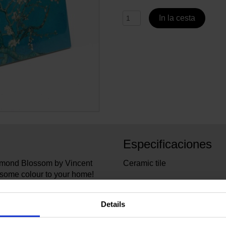
In la cesta
Especificaciones
 Almond Blossom by Vincent
Ceramic tile
 some colour to your home!
stand on your table or put
5017
No. de artículo:
Van G
Marca:
Details
20 cm
Ancho:
15 cm
Alto: