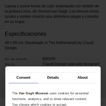
Lujosa y suave funda de cojín estampada con detalle de
la pintura Lirios, de Vincent van Gogh. Los frescos tonos
azules y verdes crearán una atmósfera alegre y colorida
en su hogar.
Especificaciones
40 x 60 cm. Handmade in The Netherlands by Claudi
Design.
600155
No. de artículo:
Claudi Design specially designed
Marca:
for Van Gogh Museum
Amsterdam
Consent
Details
About
60 cm
Length:
40 cm
Ancho:
Poliéster
Material:
The
Van Gogh Museum
uses cookies for essential
functions, analytics, and to show relevant content.
You choose which cookies to accept.