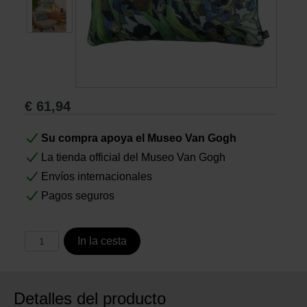
Libros
Lienzos y Láminas
€
61,94
Regalos
Su compra apoya el Museo Van Gogh
La tienda official del Museo Van Gogh
Envíos internacionales
Pagos seguros
In la cesta
Detalles del producto