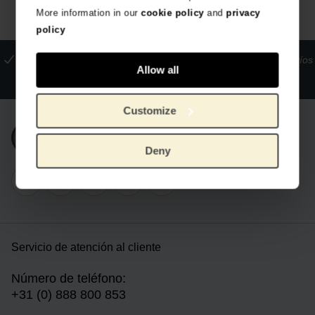
More information in our
cookie policy
and
privacy
policy
La tienda oficial del Museo Van Gogh
Pagos seguros
Envíos
Allow all
internacionales
Customize
Únete a nuestra newsletter
Deny
Servicio de atención al cliente
Número de teléfono:
+31 (0) 888 800 853