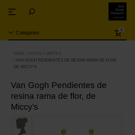
Skip
links
Menu
Jump
to
Numb
the
0
Categories
of
content
article
Jump
to
Nuevo
HOME
JOYAS
ARETES
the
VAN GOGH PENDIENTES DE RESINA RAMA DE FLOR,
ion
navigation
DE MICCY’S
Joyas
Van Gogh Pendientes de
Moda
resina rama de flor, de
Para la casa
Miccy’s
Hogar y Cocina
Ocio