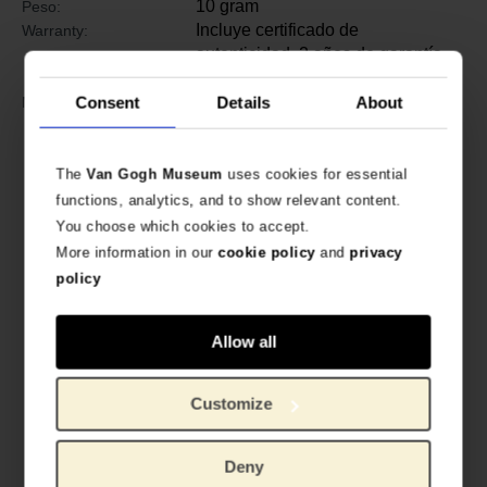
10 gram
Peso:
Incluye certificado de
Warranty:
autenticidad. 2 años de garantía
por defectos de fabricación.
Plata dorada, flores de resina
Consent
Details
About
Material:
The
Van Gogh Museum
uses cookies for essential
functions, analytics, and to show relevant content.
You choose which cookies to accept.
More information in our
cookie policy
and
privacy
policy
Allow all
Customize
Deny
Vincent van Gogh,
Almendro en