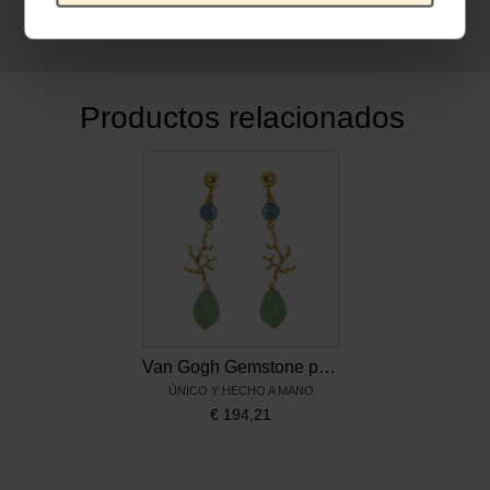
flor
, 1890
Productos relacionados
Van Gogh Gemstone pendientes rama de flor, de Miccy’s
ÚNICO Y HECHO A MANO
€
194,21