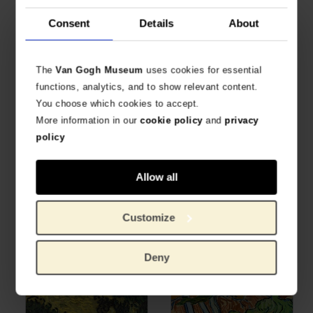
Consent
Details
About
Van Gogh Giclée, De roze
Van Gogh Giclée, Veld met
boomgaard
irissen bij Arles
VAN GOGH, VINCENT
VAN GOGH, VINCENT
€
28,93
€
28,93
The
Van Gogh Museum
uses cookies for essential
functions, analytics, and to show relevant content.
You choose which cookies to accept.
More information in our
cookie policy
and
privacy
policy
Allow all
Customize
Van Gogh Giclée,
Van Gogh Giclée, IJsvogel
Korenveld met maaier
aan de waterkant
VAN GOGH, VINCENT
VAN GOGH, VINCENT
Deny
€
28,93
€
28,93