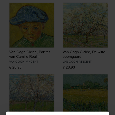
Van Gogh Giclée, Portret
Van Gogh Giclée, De witte
van Camille Roulin
boomgaard
VAN GOGH, VINCENT
VAN GOGH, VINCENT
€
28,93
€
28,93