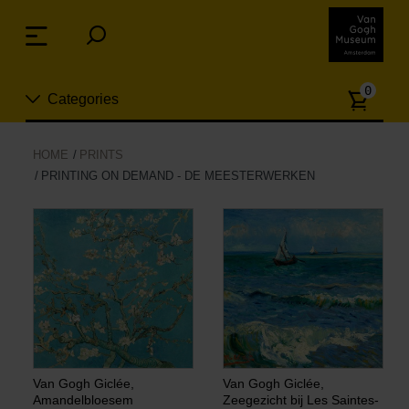
Sla
links
Menu
over
Spring
Aanta
naar
0
Categories
artike
de
inhoud
Spring
Nieuw
HOME
PRINTS
naar
PRINTING ON DEMAND - DE MEESTERWERKEN
n
het
Sieraden
menu
Mode
Wonen
Koken & tafelen
Van Gogh Giclée,
Van Gogh Giclée,
Amandelbloesem
Zeegezicht bij Les Saintes-
Vrije tijd