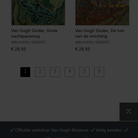
Van Gogh Giclée, Grote
Van Gogh Giclée, De tuin
nachtpauwoog
van de inrichting
VAN GOGH, VINCENT
VAN GOGH, VINCENT
€
28,93
€
28,93
1
2
3
4
5
6
Officiële webshop Van Gogh Museum
Veilig betalen