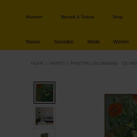
Sla
links
Header
over
Museum
Bezoek & Tickets
Shop
navigation
Spring
naar
de
Nieuw
Sieraden
Mode
Wonen
inhoud
Spring
naar
het
HOME
PRINTS
PRINTING ON DEMAND - DE M
menu