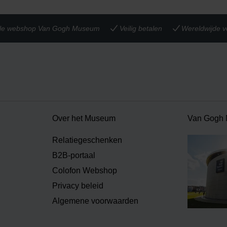
iële webshop Van Gogh Museum
Veilig betalen
Wereldwijde v
Over het Museum
Van Gogh
Relatiegeschenken
B2B-portaal
Colofon Webshop
Privacy beleid
Algemene voorwaarden