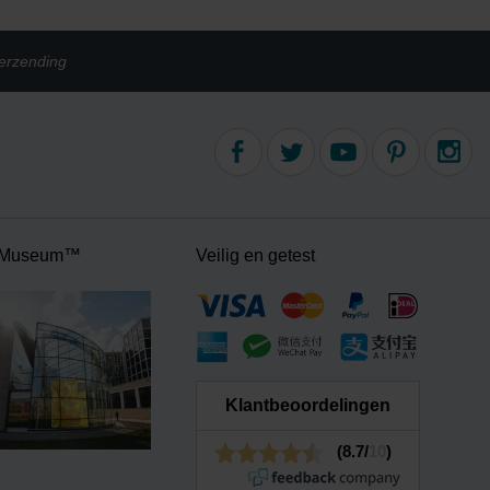
erzending
 Museum™
Veilig en getest