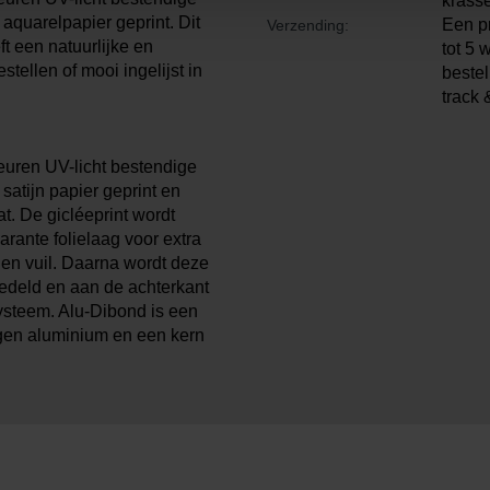
krass
aquarelpapier geprint. Dit
Een pr
Verzending:
t een natuurlijke en
tot 5 
estellen of mooi ingelijst in
bestel
track 
euren UV-licht bestendige
satijn papier geprint en
t. De gicléeprint wordt
arante folielaag voor extra
 en vuil. Daarna wordt deze
edeld en aan de achterkant
ysteem. Alu-Dibond is een
gen aluminium en een kern