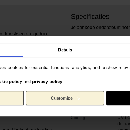
Specificaties
Je aankoop ondersteunt he
oor kunstwerken, gedrukt
pigmentinkten. Met deze
Van G
Kunstenaar:
urechtheid worden
olieve
Origineel schilderij:
Details
Van G
Credit line:
founda
s018
Inventarisnummer:
ses cookies for essential functions, analytics, and to show rele
aarop jouw Van Gogh giclée
Inclus
Kwaliteit:
jke structuur zonder pitten of
reprod
okie policy
and
privacy policy
iteit (340 gr/m2). De
zo dic
ot hun recht. Na het printen
Papier
Afwerking:
 malen met de hand
Customize
Canva
oor nog mooier en het doek
Duurz
Omlijsting:
Hoogw
Drukwerk:
UV-lic
Coating:
de ha
euren UV-licht bestendige