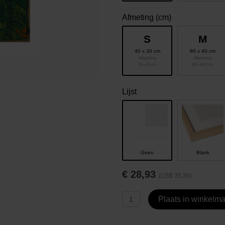
Afmeting (cm)
S
M
40 x 30 cm
60 x 40 cm
Afbeelding
Afbeelding
23 x 31 cm
33 x 44.5 cm
Lijst
Geen
Blank
€
28,93
(US$ 35,36)
Plaats in winkelm