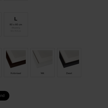
L
80 x 60 cm
Afbeelding
53 x 71.5 cm
Koloniaal
Wit
Zwart
and