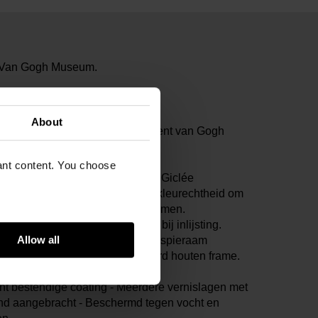
t Van Gogh Museum.
ogh, Vincent
rf op doek, 35 x 25.5 cm
About
ogh Museum, Amsterdam (Vincent van Gogh
tion)
8V1962
vant content. You choose
ief Certificaat van Echtheid. Alle Giclée
ucties zijn uitgebreid getest op kleurechtheid om
ht mogelijk bij het origineel te komen.
: gefixeerd op 1mm polystyreen bij inlijsting.
Allow all
s: gespannen op handgemaakt spieraam
aam PEFC en FSC gecertificeerd houten frame.
aardige Giclée druk.
ht bestendige coating - Meerdere vernislagen met
nd aangebracht - Beschermd tegen vocht en