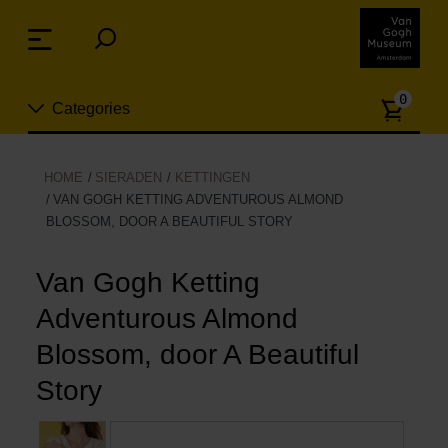
Sla
links
Menu
over
Spring
Aanta
naar
0
Categories
artike
de
inhoud
Spring
Nieuw
HOME
SIERADEN
KETTINGEN
naar
VAN GOGH KETTING ADVENTUROUS ALMOND
n
het
BLOSSOM, DOOR A BEAUTIFUL STORY
Sieraden
menu
Van Gogh Ketting
Mode
Adventurous Almond
Wonen
Blossom, door A Beautiful
Story
Koken & tafelen
Vrije tijd