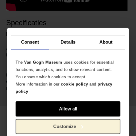
Specificaties
Fair trade and handmade in Nepal
Consent
Details
About
635904
Artikelnummer:
A Beautiful Story speciaal
Merk:
ontworpen voor Van Gogh
The
Van Gogh Museum
uses cookies for essential
Museum
functions, analytics, and to show relevant content.
55 cm
Lengte:
You choose which cookies to accept.
5.9 gram
Gewicht:
More information in our
cookie policy
and
privacy
Glazen kralen, verzilverd
Materiaal:
policy
messing, labradoriet edelsteen
Allow all
Gerelateerde producten
Customize