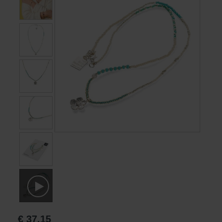
Boeken
Prints
Cadeaus
€
37,15