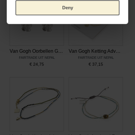
Deny
Van Gogh Oorbellen Generous Almond Blossom, door A Beautiful Story
Van Gogh Ketting Adventurous Sunflowers, door A Beautiful Story
FAIRTRADE UIT NEPAL
FAIRTRADE UIT NEPAL
€
24,75
€
37,15