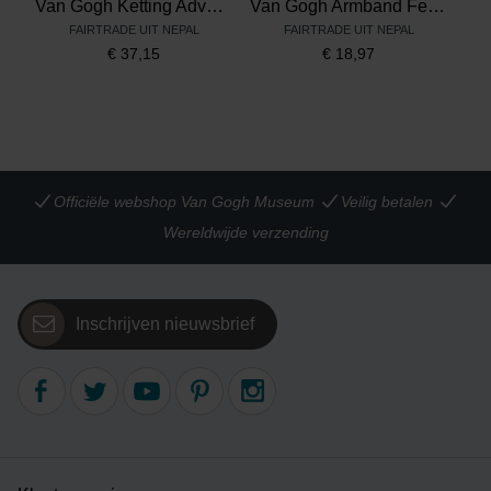
Van Gogh Ketting Adventurous Irises, door A Beautiful Story
Van Gogh Armband Feeling Almond Blossom, door A Beautiful Story
FAIRTRADE UIT NEPAL
FAIRTRADE UIT NEPAL
€
37,15
€
18,97
Officiële webshop Van Gogh Museum
Veilig betalen
Wereldwijde verzending
Inschrijven nieuwsbrief