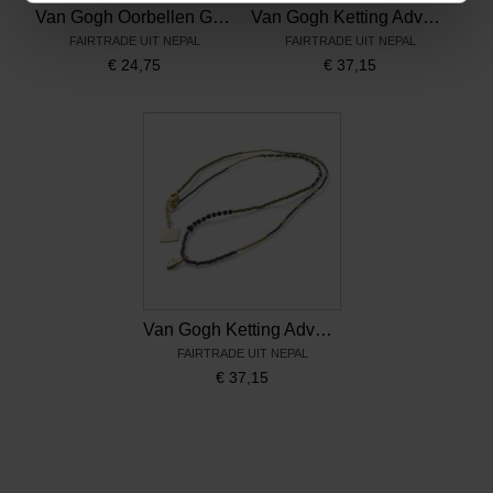
Van Gogh Oorbellen Generous Sunflowers, door A Beautiful Story
Van Gogh Ketting Adventurous Almond Blossom, door A Beautiful Story
FAIRTRADE UIT NEPAL
FAIRTRADE UIT NEPAL
€
24,75
€
37,15
Van Gogh Ketting Adventurous Irises, door A Beautiful Story
FAIRTRADE UIT NEPAL
€
37,15