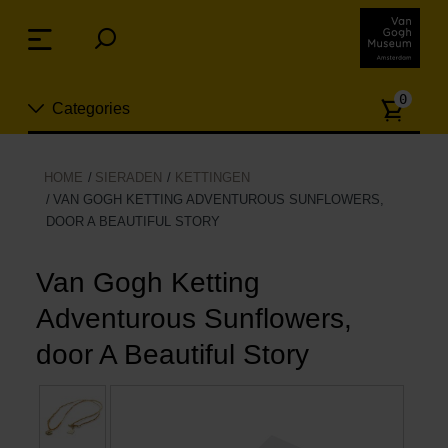
Sla
links
Menu
over
Spring
Aanta
naar
0
Categories
artike
de
inhoud
Spring
Nieuw
HOME
SIERADEN
KETTINGEN
naar
VAN GOGH KETTING ADVENTUROUS SUNFLOWERS,
n
het
DOOR A BEAUTIFUL STORY
Sieraden
menu
Van Gogh Ketting
Mode
Adventurous Sunflowers,
Wonen
door A Beautiful Story
Koken & tafelen
Vrije tijd