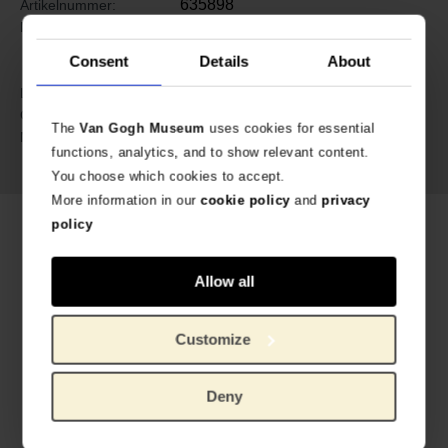
635898
Artikelnummer:
A Beautiful Story speciaal
Merk:
ontworpen voor Van Gogh
Consent
Details
About
Museum
55 cm
Lengte:
5.9 gram
Gewicht:
The
Van Gogh Museum
uses cookies for essential
Glazen kralen, verguld messing,
Materiaal:
functions, analytics, and to show relevant content.
citrien edelsteen
You choose which cookies to accept.
More information in our
cookie policy
and
privacy
policy
Gerelateerde producten
Allow all
Customize
Deny