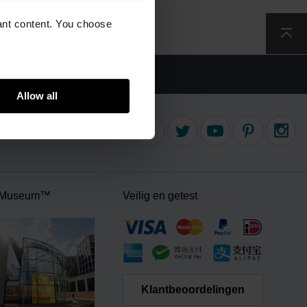
vant content. You choose
erzending
Allow all
 Museum™
Veilig en getest