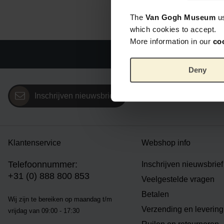
The
Van Gogh Museum
u
which cookies to accept.
More information in our
co
Offic
Deny
Inschrijven nieuwsbrief
Klantenservice
Webshop info
Telefoonnummer:
Inschrijven nieuwsbrief
+31 (0) 888 800 853
Veelgestelde vragen
Betalen
Wij zijn te bereiken op m
aandag t/m
Verzending en levering
vrijdag van 09:00 - 17:30