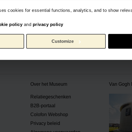
ses cookies for essential functions, analytics, and to show rele
okie policy
and
privacy policy
iële webshop Van Gogh Museum
Veilig betalen
Wereldwijde v
Customize
Over het Museum
Van Gogh
Relatiegeschenken
B2B-portaal
Colofon Webshop
Privacy beleid