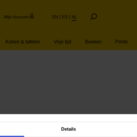
Mijn Account
EN
ES
NL
Koken & tafelen
Vrije tijd
Boeken
Prints
Details