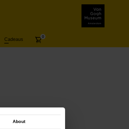
Aantal
0
Cadeaus
artikelen:
About