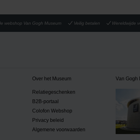
iële webshop Van Gogh Museum
Veilig betalen
Wereldwijde v
Over het Museum
Van Gogh
Relatiegeschenken
B2B-portaal
Colofon Webshop
Privacy beleid
Algemene voorwaarden