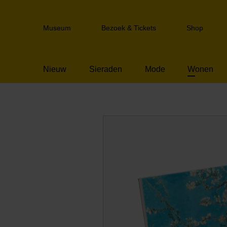
Sla
links
Header
over
Museum
Bezoek & Tickets
Shop
navigation
Spring
naar
de
Nieuw
Sieraden
Mode
Wonen
inhoud
Spring
naar
het
menu