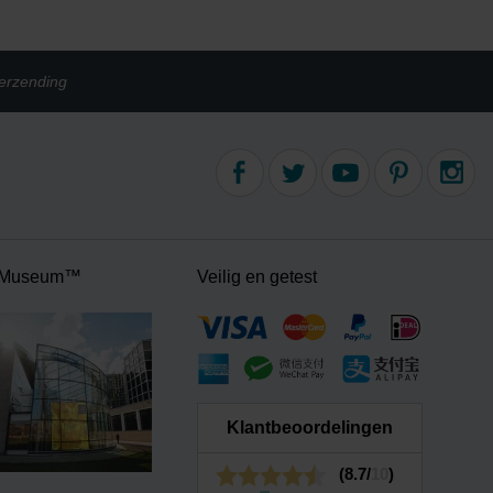
erzending
 Museum™
Veilig en getest