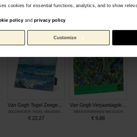
600 g
Gewicht:
ses cookies for essential functions, analytics, and to show rele
kerami
Materiaal:
okie policy
and
privacy policy
Gerelateerde producten
Customize
Van Gogh Tegel Zeegezicht
Van Gogh Verjaardagskalender
DECORATIEVE TEGEL VAN KERAMIEK
MEESTERWERKEN VAN GOGH
€
22,27
€
9,88