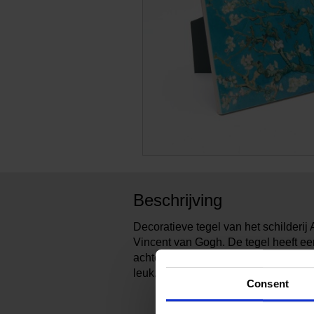
Beschrijving
Decoratieve tegel van het schilder
Vincent van Gogh. De tegel heeft e
achterkant, om neer te zetten of op t
leuk, kleurig accent.
Consent