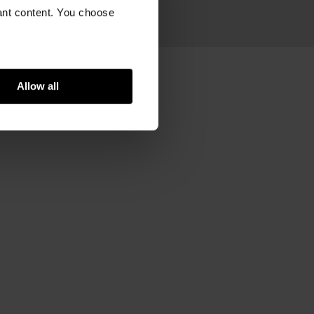
ram
vant content. You choose
ek, karton
Allow all