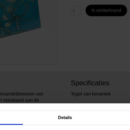
In winkelmand
Specificaties
ij Amandelbloesem van
Tegel van keramiek
en standaard aan de
e hangen in je huis voor een
5017
Artikelnummer:
Van G
Merk:
Details
20 cm
Breedte:
15 cm
Hoogte: