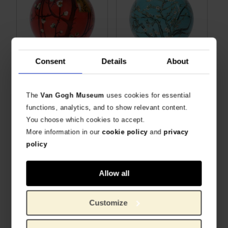
Consent
Details
About
Van Gogh Glazen kerstbal Pruimenboom
Van Gogh Glazen kerstbal Amandelbloesem
MET DE HAND GESCHILDERD MOTIEF
MET DE HAND GESCHILDERD MOTIEF
€
12,36
€
12,36
The
Van Gogh Museum
uses cookies for essential
functions, analytics, and to show relevant content.
You choose which cookies to accept.
More information in our
cookie policy
and
privacy
policy
Allow all
Customize
Van Gogh Glazen kerstbal Zonnebloemen
MET DE HAND GESCHILDERD MOTIEF