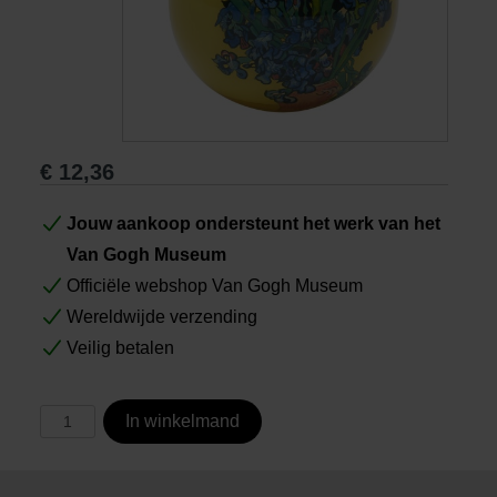
Boeken
Prints
€
12,36
Cadeaus
Jouw aankoop ondersteunt het werk van het
Van Gogh Museum
Officiële webshop Van Gogh Museum
Wereldwijde verzending
Veilig betalen
In winkelmand