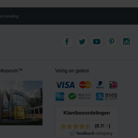
erzending
 Museum™
Veilig en getest