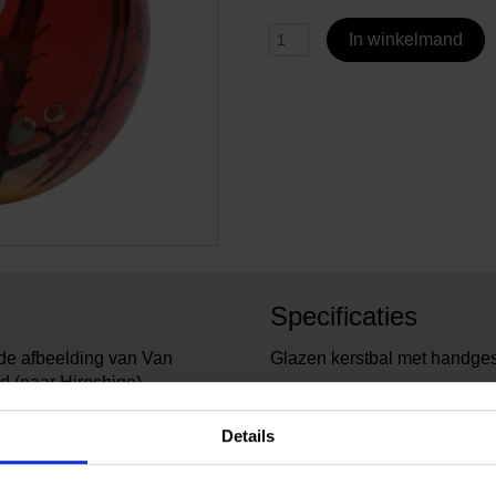
In winkelmand
Specificaties
de afbeelding van Van
Glazen kerstbal met handges
(naar Hiroshige).
6778
Artikelnummer:
Van G
Merk:
Details
7 cm
Diameter:
110 g
Gewicht: