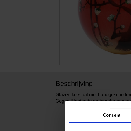
Beschrijving
Glazen kerstbal met handgeschilder
Goghs Bloeiende pruimenboomgaard 
Consent