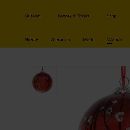
Sla
links
Header
over
Museum
Bezoek & Tickets
Shop
navigation
Spring
naar
de
Nieuw
Sieraden
Mode
Wonen
inhoud
Spring
naar
het
menu