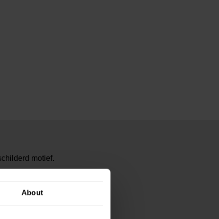
childerd motief.
98
ogh Museum Amsterdam
About
ram