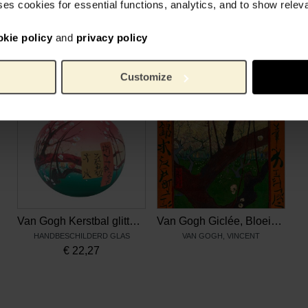
ses cookies for essential functions, analytics, and to show rele
Glas
Materiaal:
okie policy
and
privacy policy
Gerelateerde producten
Customize
Van Gogh Kerstbal glitters Pruimenboom
Van Gogh Giclée, Bloeiende pruimenboomgaard (naar Hiroshige)
HANDBESCHILDERD GLAS
VAN GOGH, VINCENT
€
22,27