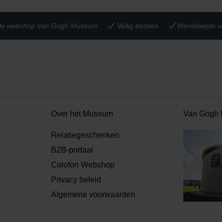
iële webshop Van Gogh Museum
Veilig betalen
Wereldwijde v
Over het Museum
Van Gogh
Relatiegeschenken
B2B-portaal
Colofon Webshop
Privacy beleid
Algemene voorwaarden