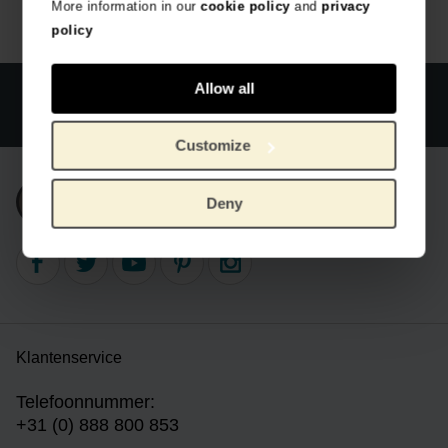
More information in our
cookie policy
and
privacy
policy
Allow all
Officiële webshop Van Gogh Museum
Veilig betalen
Wereldwijde verzending
Customize
Inschrijven nieuwsbrief
Deny
Klantenservice
Telefoonnummer:
+31 (0) 888 800 853