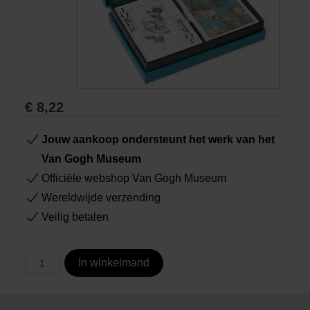
Boeken
Prints
€
8,22
Cadeaus
Jouw aankoop ondersteunt het werk van het
Van Gogh Museum
Officiële webshop Van Gogh Museum
Wereldwijde verzending
Veilig betalen
In winkelmand