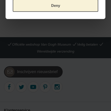
Deny
GELINIEERD GROOT FORMAAT MEMOBLOK
€
5,74
Officiële webshop Van Gogh Museum
Veilig betalen
Wereldwijde verzending
Inschrijven nieuwsbrief
Klantenservice