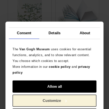
Consent
Details
About
Notitieboek Amandelbloesem print
Memoblok Amandelbloesem
STIJLVOL A5 GELINIEERD NOTITIEBOEK
BLANCO NOTITIEBLOK MET BLOESEM-PRINT
The
Van Gogh Museum
uses cookies for essential
€
12,36
€
4,09
functions, analytics, and to show relevant content.
You choose which cookies to accept.
More information in our
cookie policy
and
privacy
policy
Allow all
Customize
Bureauplanner Amandelbloesem