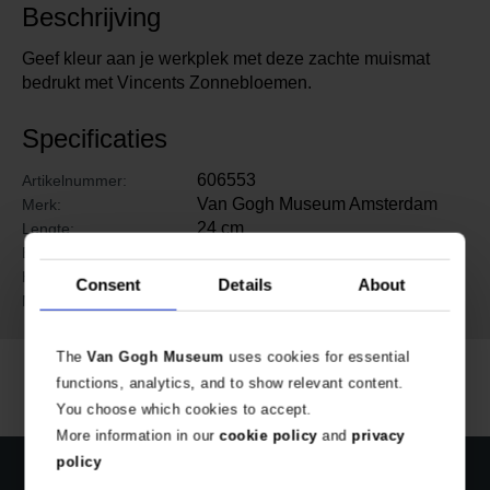
Beschrijving
Geef kleur aan je werkplek met deze zachte muismat
bedrukt met Vincents Zonnebloemen.
Specificaties
606553
Artikelnummer:
Van Gogh Museum Amsterdam
Merk:
24 cm
Lengte:
20 cm
Breedte:
0.4 cm
Hoogte:
Consent
Details
About
Rubber, kunststof
Materiaal:
The
Van Gogh Museum
uses cookies for essential
functions, analytics, and to show relevant content.
You choose which cookies to accept.
More information in our
cookie policy
and
privacy
policy
Officiële webshop Van Gogh Museum
Veilig betalen