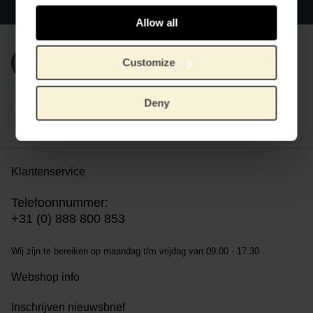
Wereldwijde verzending
Allow all
Customize
Inschrijven nieuwsbrief
Deny
Klantenservice
Telefoonnummer:
+31 (0) 888 800 853
Wij zijn te bereiken op m
aandag t/m vrijdag van 09:00 - 17:30
Webshop info
Inschrijven nieuwsbrief