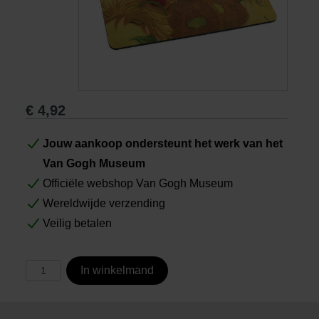
Boeken
Prints
€
4,92
Cadeaus
Jouw aankoop ondersteunt het werk van het
Van Gogh Museum
Officiële webshop Van Gogh Museum
Wereldwijde verzending
Veilig betalen
In winkelmand