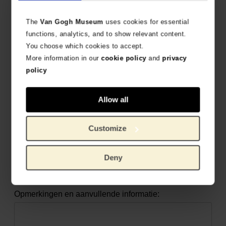
Selecteer uw interesses
The
Van Gogh Museum
uses cookies for essential
(meerdere antwoorden mogelijk)
functions, analytics, and to show relevant content.
Wonen
You choose which cookies to accept.
Mode
More information in our
cookie policy
and
privacy
policy
Schrijven & Schilderen
Kids
Allow all
Reproducties
Boeken
Customize
Overig
:
Deny
Opmerkingen en aanvullende informatie: