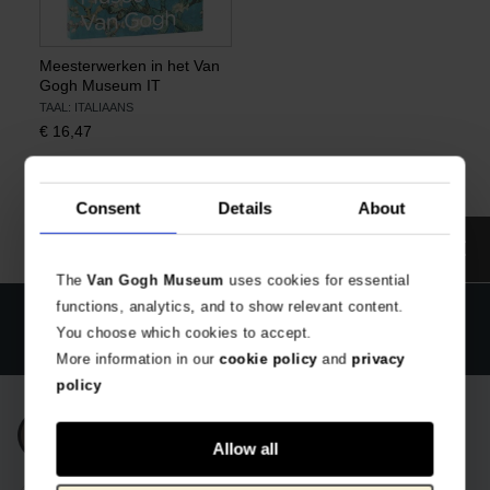
Meesterwerken in het Van
Gogh Museum IT
TAAL: ITALIAANS
€
16,47
Consent
Details
About
The
Van Gogh Museum
uses cookies for essential
functions, analytics, and to show relevant content.
Officiële webshop Van Gogh Museum
Veilig betalen
You choose which cookies to accept.
Wereldwijde verzending
More information in our
cookie policy
and
privacy
policy
Inschrijven nieuwsbrief
Allow all