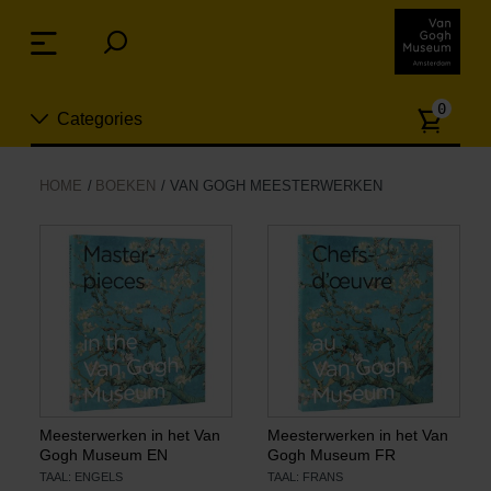
Sla
links
Menu
over
Spring
Aanta
naar
0
Categories
artike
de
inhoud
Spring
Nieuw
HOME
BOEKEN
VAN GOGH MEESTERWERKEN
naar
n
het
Sieraden
menu
Mode
Wonen
Koken & tafelen
Meesterwerken in het Van
Meesterwerken in het Van
Gogh Museum EN
Gogh Museum FR
TAAL: ENGELS
TAAL: FRANS
Vrije tijd