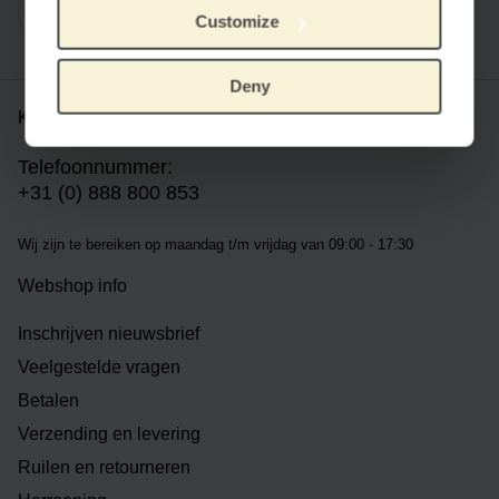
Customize
Deny
Klantenservice
Telefoonnummer:
+31 (0) 888 800 853
Wij zijn te bereiken op m
aandag t/m vrijdag van 09:00 - 17:30
Webshop info
Inschrijven nieuwsbrief
Veelgestelde vragen
Betalen
Verzending en levering
Ruilen en retourneren