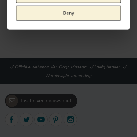
LOQI x Van Gogh Museum Etui set
Deny
SET VAN 3
€
16,52
Officiële webshop Van Gogh Museum
Veilig betalen
Wereldwijde verzending
Inschrijven nieuwsbrief