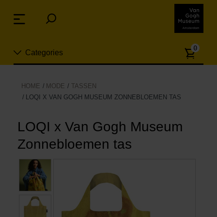
Sla
links
Menu
over
Spring
Aanta
naar
0
Categories
artike
de
inhoud
Spring
Nieuw
HOME
MODE
TASSEN
naar
LOQI X VAN GOGH MUSEUM ZONNEBLOEMEN TAS
n
het
Sieraden
menu
LOQI x Van Gogh Museum
Mode
Zonnebloemen tas
Wonen
Koken & tafelen
Vrije tijd