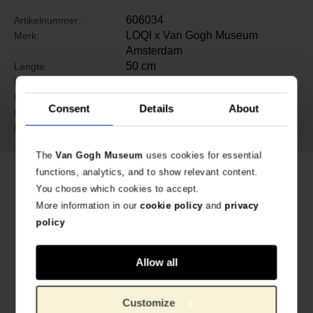
606034
Artikelnummer:
LOQI x Van Gogh Museum
Merk:
Amsterdam
50 cm
Lengte:
42 cm
Breedte:
0.2 cm
Hoogte:
Consent
Details
About
55 gram
Gewicht:
100% Recycled Taffeta
Materiaal:
The
Van Gogh Museum
uses cookies for essential
functions, analytics, and to show relevant content.
Gerelateerde producten
You choose which cookies to accept.
More information in our
cookie policy
and
privacy
policy
Allow all
Customize