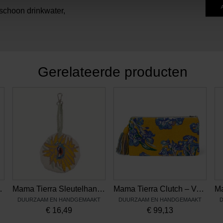
 schoon drinkwater,
Gerelateerde producten
Zonnebloemen
Mama Tierra Sleutelhanger – Van Gogh Zonnebloemen
Mama Tierra Clutch – Van Gogh Irissen
DUURZAAM EN HANDGEMAAKT
DUURZAAM EN HANDGEMAAKT
D
€
16,49
€
99,13