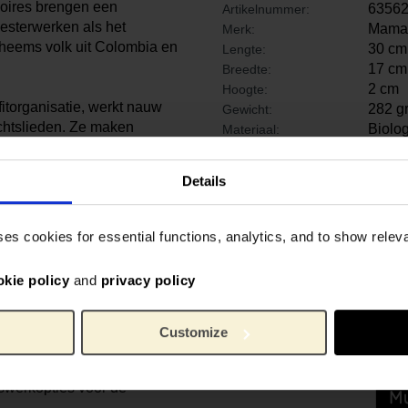
oires brengen een
6356
Artikelnummer:
sterwerken als het
Mama 
Merk:
heems volk uit Colombia en
30 cm
Lengte:
17 cm
Breedte:
2 cm
Hoogte:
itorganisatie, werkt nauw
282 g
Gewicht:
htslieden. Ze maken
Biolog
Materiaal:
iale weeftechniek, bekend
rits
Details
 je niet alleen een stijlvol
ses cookies for essential functions, analytics, and to show rele
rheid voor Wayuu-vrouwen
okie policy
and
privacy policy
 met respect voor de
Customize
 en ontwikkeling van
swerkopties voor de