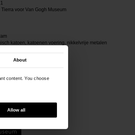
21
Tierra voor Van Gogh Museum
ram
isch katoen, katoenen voering, nikkelvrije metalen
About
vant content. You choose
Allow all