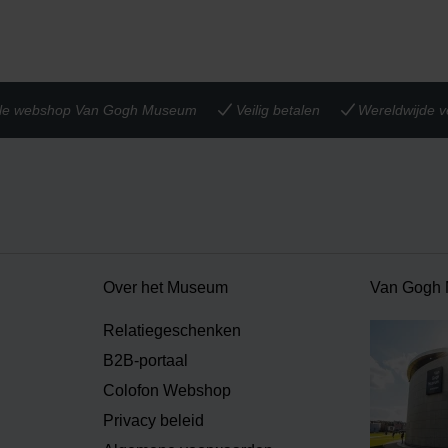
iële webshop Van Gogh Museum
Veilig betalen
Wereldwijde v
Over het Museum
Van Gogh
Relatiegeschenken
B2B-portaal
Colofon Webshop
Privacy beleid