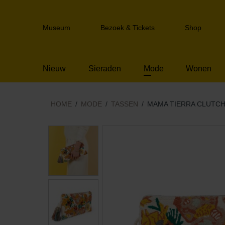
Sla
links
Header
over
Museum
Bezoek & Tickets
Shop
navigation
Spring
naar
de
Nieuw
Sieraden
Mode
Wonen
inhoud
Spring
naar
het
HOME
MODE
TASSEN
MAMA TIERRA CLUTC
menu