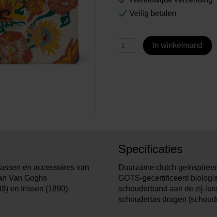
Veilig betalen
In winkelmand
Specificaties
 tassen en accessoires van
Duurzame clutch geïnspire
van Van Goghs
GOTS-gecertificeerd biologis
) en Irissen (1890).
schouderband aan de zij-luss
schoudertas dragen (schoude