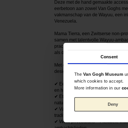
Deze met de hand gemaakte access
eerbetoon aan zowel Van Goghs mee
vakmanschap van de Wayuu, een in
Venezuela.
Mama Tierra, een Zwitserse non-prof
samen met talentvolle Wayuu-ambac
prachtige accessoires met een spec
als de tapijtweeftechniek.
Consent
Met een Mama Tierra-accessoire draag
design, maar steun je ook:
The
Van Gogh Museum
u
which cookies to accept.
✔ Eerlijke lonen – Financiële zeke
More information in our
co
en hun gezinnen.
✔ Ethische productie – Handgemaakt
natuur.
Deny
✔ Vakmanschap & training – Behoud
traditionele ambachtstechnieken.
✔ Werk-privébalans – Flexibele thui
ambachtslieden.