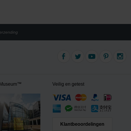
erzending
 Museum™
Veilig en getest