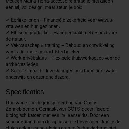
Met een Mama Tierra-accessoire draag je niet alleen
een stijlvol design, maar steun je ook:
✔ Eerlijke lonen – Financiële zekerheid voor Wayuu-
vrouwen en hun gezinnen.
✔ Ethische productie – Handgemaakt met respect voor
de natuur.
✔ Vakmanschap & training – Behoud en ontwikkeling
van traditionele ambachtstechnieken.
✔ Werk-privébalans – Flexibele thuiswerkopties voor de
ambachtslieden.
✔ Sociale impact – Investeringen in schoon drinkwater,
onderwijs en gezondheidszorg.
Specificaties
Duurzame clutch geïnspireerd op Van Goghs
Zonnebloemen. Gemaakt van GOTS-gecertificeerd
biologisch katoen met een Italiaanse rits. Door een
schouderband aan de zij-lussen te bevestigen, kun je de
clutch ook als schoudertas dragen (schouderband niet