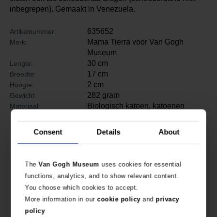
inbegrepen). Gemaakt in Venezuela.
635652
Artikelnummer:
Mama Tierra voor Van Gogh
Merk:
Museum
30 cm
Lengte:
17 cm
Breedte:
2 cm
Hoogte:
282 gram
Gewicht:
Biologisch katoen, katoenen
Materiaal:
voering, nikkelvrije metalen rits
Consent
Details
About
The
Van Gogh Museum
uses cookies for essential
functions, analytics, and to show relevant content.
You choose which cookies to accept.
More information in our
cookie policy
and
privacy
policy