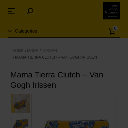
Sla
links
Menu
over
Spring
Aanta
naar
0
Categories
artike
de
inhoud
Spring
Nieuw
HOME
MODE
TASSEN
naar
MAMA TIERRA CLUTCH – VAN GOGH IRISSEN
n
het
Sieraden
menu
Mama Tierra Clutch – Van
Mode
Gogh Irissen
Wonen
Koken & tafelen
Vrije tijd