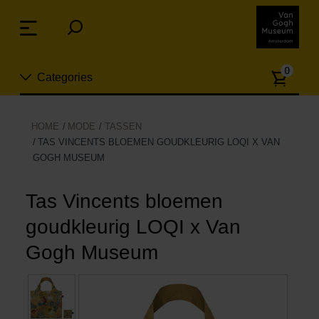
Sla
links
Menu
over
Spring
Aanta
naar
0
Categories
artike
de
inhoud
Spring
Nieuw
HOME
MODE
TASSEN
naar
TAS VINCENTS BLOEMEN GOUDKLEURIG LOQI X VAN
n
het
GOGH MUSEUM
Sieraden
menu
Tas Vincents bloemen
Mode
goudkleurig LOQI x Van
Wonen
Gogh Museum
Koken & tafelen
Vrije tijd