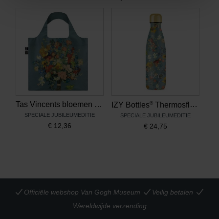
®
Tas Vincents bloemen blauw, LOQI x Van Gogh Museum
IZY Bottles
Thermosfles Vincents bloemen
SPECIALE JUBILEUMEDITIE
SPECIALE JUBILEUMEDITIE
€
12,36
€
24,75
Officiële webshop Van Gogh Museum
Veilig betalen
Wereldwijde verzending