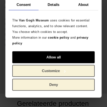
Met extra opbergzakje • Opvouwbaar tot een klein tasje
Consent
Details
About
van 11 x 11.5 cm.
609943
Artikelnummer:
The
Van Gogh Museum
uses cookies for essential
LOQI x Van Gogh Museum
Merk:
functions, analytics, and to show relevant content.
50 cm
Lengte:
You choose which cookies to accept.
42 cm
Breedte:
More information in our
cookie policy
and
privacy
55 gram
Gewicht:
policy
100% Recycled Taffeta
Materiaal:
Allow all
Customize
Deny
Gerelateerde producten