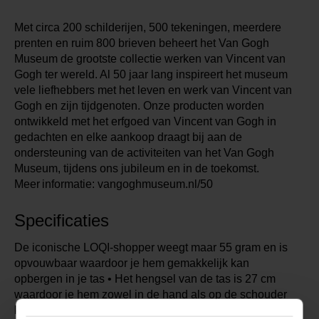
Met circa 200 schilderijen, 500 tekeningen, meerdere
prenten en ruim 800 brieven beheert het Van Gogh
Museum de grootste collectie werken van Vincent van
Gogh ter wereld. Al 50 jaar lang inspireert het museum
vele liefhebbers met het leven en werk van Vincent van
Gogh en zijn tijdgenoten. Onze producten worden
ontwikkeld met het erfgoed van Vincent van Gogh in
gedachten en elke aankoop draagt bij aan de
ondersteuning van de activiteiten van het Van Gogh
Museum, tijdens ons jubileum en in de toekomst.
Meer informatie: vangoghmuseum.nl/50
Specificaties
De iconische LOQI-shopper weegt maar 55 gram en is
opvouwbaar waardoor je hem gemakkelijk kan
opbergen in je tas • Het hengsel van de tas is 27 cm
waardoor je hem zowel in de hand als op de schouder
kan dragen • 20 kg draagvermogen • Waterafstotend •