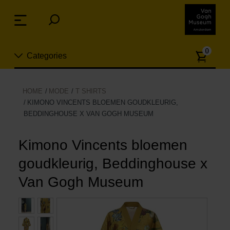
Sla
links
Menu
over
Spring
Aanta
naar
0
Categories
artike
de
inhoud
Spring
Nieuw
HOME
MODE
T SHIRTS
naar
KIMONO VINCENTS BLOEMEN GOUDKLEURIG,
n
het
BEDDINGHOUSE X VAN GOGH MUSEUM
Sieraden
menu
Kimono Vincents bloemen
Mode
goudkleurig, Beddinghouse x
Wonen
Van Gogh Museum
Koken & tafelen
Vrije tijd