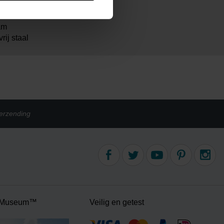
m
m
am
rij staal
erzending
 Museum™
Veilig en getest