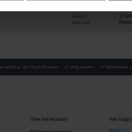
3.3 c
Breedte:
 subtiel detail dat je outfit
0.1 c
Hoogte:
15 gr
Gewicht:
Roestv
Materiaal:
iële webshop Van Gogh Museum
Veilig betalen
Wereldwijde v
Over het Museum
Van Gogh
Relatiegeschenken