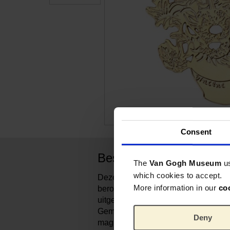
Consent
Beschrijving
The
Van Gogh Museum
u
which cookies to accept.
Deze goudkleurige broche is geïns
More information in our
co
beroemde Zonnebloemen. Het bloemm
uitgesneden voor een verfijnde, gede
Gemaakt in Frankrijk van roestvrij s
Deny
magneetsluiting die je kleding niet 