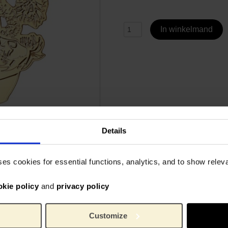
In winkelmand
Details
Specificaties
ses cookies for essential functions, analytics, and to show rele
pireerd op Van Goghs
Gemaakt in Frankrijk
okie policy
and
privacy policy
otief is met laser
tailleerde afwerking.
6322
Artikelnummer:
taal en voorzien van een
Van 
Merk:
Customize
beschadigt.
3.3 c
Lengte: