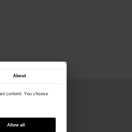
About
vant content. You choose
62
Gogh Museum
Allow all
m