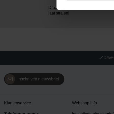
Draag de broche op je blouse voor een
laat stralen!
Offic
Inschrijven nieuwsbrief
Klantenservice
Webshop info
Inschrijven nieuwsbrief