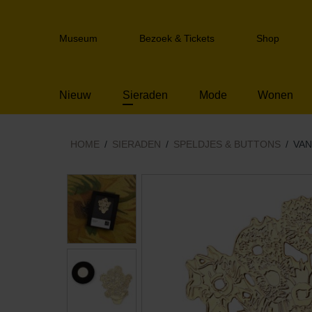
Sla
links
Header
over
Museum
Bezoek & Tickets
Shop
navigation
Spring
naar
de
Nieuw
Sieraden
Mode
Wonen
inhoud
Spring
naar
het
HOME
SIERADEN
SPELDJES & BUTTONS
VA
menu