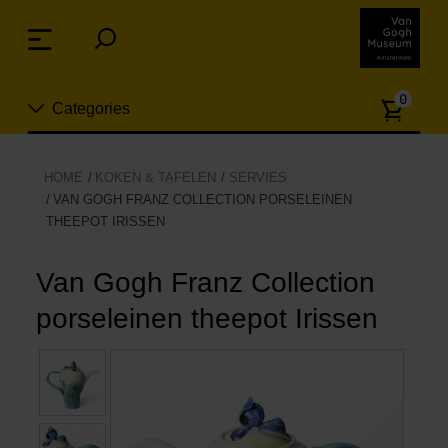
Sla
links
Menu
over
Spring
Aanta
naar
0
Categories
artike
de
inhoud
Spring
Nieuw
HOME
KOKEN & TAFELEN
SERVIES
naar
VAN GOGH FRANZ COLLECTION PORSELEINEN
n
het
THEEPOT IRISSEN
Sieraden
menu
Van Gogh Franz Collection
Mode
porseleinen theepot Irissen
Wonen
Koken & tafelen
Vrije tijd