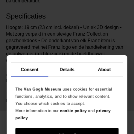
baktemperatuur.
Specificaties
Hoogte: 19 cm (23 cm incl. deksel) • Uniek 3D design •
Met zorg verpakt in een stevige Franz Collection
geschenkdoos • De onderkant van elk Franz item is
gegraveerd met het Franz logo en de handtekening van
de ontwerper (rechterzijde) en de beeldhouwer
(linkerzijde).
Consent
Details
About
694031
Artikelnummer:
Franz Collection speciaal
Merk:
ontworpen voor Van Gogh
The
Van Gogh Museum
uses cookies for essential
Museum Amsterdam
functions, analytics, and to show relevant content.
Porselein
Materiaal:
You choose which cookies to accept.
More information in our
cookie policy
and
privacy
policy
Gerelateerde producten