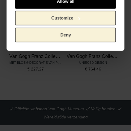
Allow all
Customize
Deny
Van Gogh Franz Collection Kop en schotel Irissen
Van Gogh Franz Collection porseleinen vaas Zonnebloemen
MET BLOEM-DECORATIE VAN PORSELEIN
UNIEK 3D DESIGN
€
227,27
€
764,46
Officiële webshop Van Gogh Museum
Veilig betalen
Wereldwijde verzending