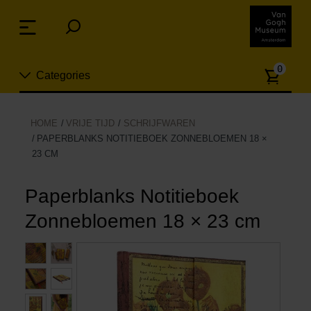
Sla
links
Menu
over
Spring
Aanta
naar
0
Categories
artike
de
inhoud
Spring
Nieuw
HOME
VRIJE TIJD
SCHRIJFWAREN
naar
PAPERBLANKS NOTITIEBOEK ZONNEBLOEMEN 18 ×
n
het
23 CM
Sieraden
menu
Paperblanks Notitieboek
Mode
Zonnebloemen 18 × 23 cm
Wonen
Koken & tafelen
Vrije tijd