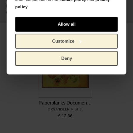
2 cm
Hoogte:
policy
513 gram
Gewicht:
Allow all
Gerelateerde producten
Customize
Deny
Paperblanks Documentenmap A4 Zonnebloemen
ORGANISEER IN STIJL
€
12,36