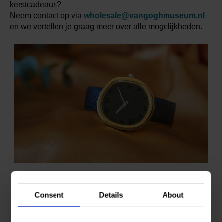
kerstcadeaus?
Neem contact op via
wholesale@vangoghmuseum.nl
en we vertellen je graag meer over alle mogelijkheden.
Consent
Details
About