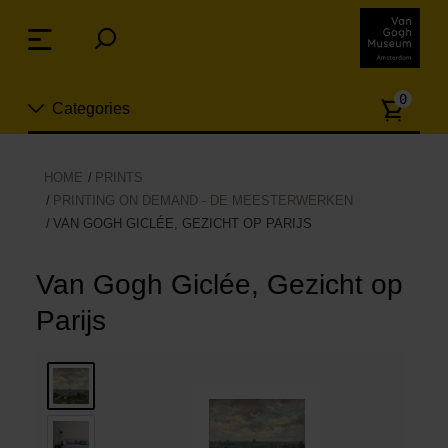
Sla
links
Menu
over
Spring
Aanta
naar
0
Categories
artike
de
inhoud
Spring
Nieuw
HOME
PRINTS
naar
PRINTING ON DEMAND - DE MEESTERWERKEN
n
het
VAN GOGH GICLÉE, GEZICHT OP PARIJS
Sieraden
menu
Van Gogh Giclée, Gezicht op
Mode
Parijs
Wonen
Koken & tafelen
Vrije tijd