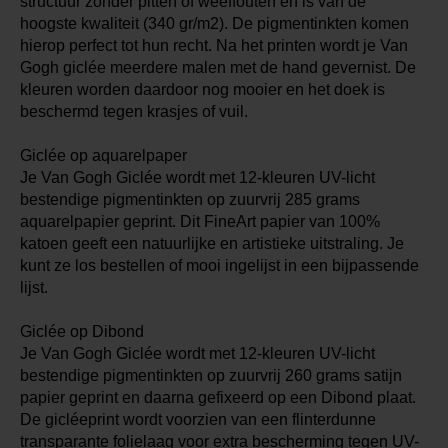
structuur zonder pitten of weeffouten en is van de
hoogste kwaliteit (340 gr/m2). De pigmentinkten komen
hierop perfect tot hun recht. Na het printen wordt je Van
Gogh giclée meerdere malen met de hand gevernist. De
kleuren worden daardoor nog mooier en het doek is
beschermd tegen krasjes of vuil.
Giclée op aquarelpaper
Je Van Gogh Giclée wordt met 12-kleuren UV-licht
bestendige pigmentinkten op zuurvrij 285 grams
aquarelpapier geprint. Dit FineArt papier van 100%
katoen geeft een natuurlijke en artistieke uitstraling. Je
kunt ze los bestellen of mooi ingelijst in een bijpassende
lijst.
Giclée op Dibond
Je Van Gogh Giclée wordt met 12-kleuren UV-licht
bestendige pigmentinkten op zuurvrij 260 grams satijn
papier geprint en daarna gefixeerd op een Dibond plaat.
De gicléeprint wordt voorzien van een flinterdunne
transparante folielaag voor extra bescherming tegen UV-