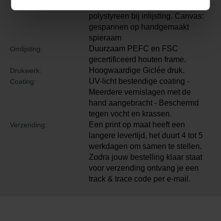
Papier: gefixeerd op 1mm
Afwerking:
polystyreen bij inlijsting. Canvas:
gespannen op handgemaakt
spieraam
Duurzaam PEFC en FSC
Omlijsting:
gecertificeerd houten frame.
Hoogwaardige Giclée druk.
Drukwerk:
UV-licht bestendige coating -
Coating:
Meerdere vernislagen met de
hand aangebracht - Beschermd
tegen vocht en krassen.
Een print op maat heeft een
Verzending:
langere levertijd, het duurt 4 tot 5
werkdagen om samen te stellen.
Zodra jouw bestelling klaar staat
voor verzending ontvang je een
track & trace code per e-mail.