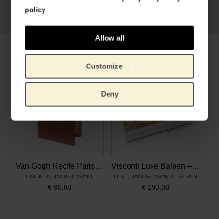
policy
Allow all
Gerelateerde producten
Customize
Deny
Van Gogh Recife Paris Leren portemonnee Korenveld
Visconti Luxe Balpen – Korenveld met kraaien
UNIEK EN HANDGEMAAKT
LUXE, HANDGEMAAKTE BALPEN
€
90,08
€
190,08