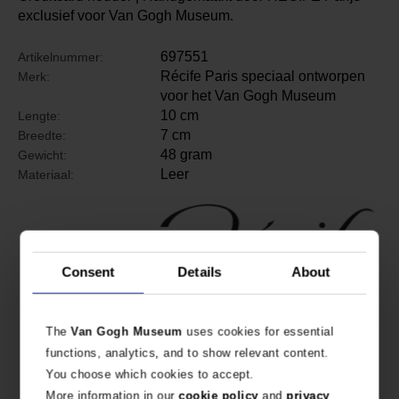
exclusief voor Van Gogh Museum.
697551
Artikelnummer:
Récife Paris speciaal ontworpen
Merk:
voor het Van Gogh Museum
10 cm
Lengte:
7 cm
Breedte:
48 gram
Gewicht:
Leer
Materiaal:
Consent
Details
About
The
Van Gogh Museum
uses cookies for essential
functions, analytics, and to show relevant content.
You choose which cookies to accept.
More information in our
cookie policy
and
privacy