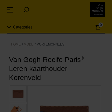
Sla
links
Menu
over
Spring
Aanta
naar
0
Categories
artike
de
inhoud
Spring
Nieuw
HOME
MODE
PORTEMONNEES
naar
n
het
Sieraden
menu
®
Van Gogh Recife Paris
Leren kaarthouder
Mode
Korenveld
Wonen
Koken & tafelen
Vrije tijd