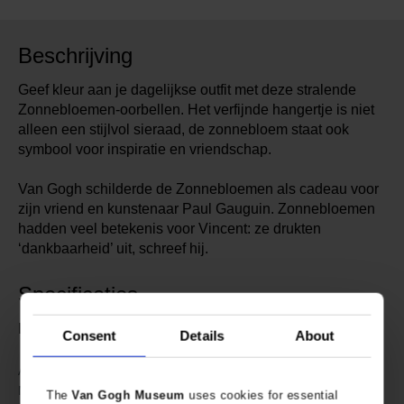
Beschrijving
Geef kleur aan je dagelijkse outfit met deze stralende
Zonnebloemen-oorbellen. Het verfijnde hangertje is niet
alleen een stijlvol sieraad, de zonnebloem staat ook
symbool voor inspiratie en vriendschap.
Van Gogh schilderde de Zonnebloemen als cadeau voor
zijn vriend en kunstenaar Paul Gauguin. Zonnebloemen
hadden veel betekenis voor Vincent: ze drukten
‘dankbaarheid’ uit, schreef hij.
Specificaties
Lengte zonnebloem-hangertje: 1,9 cm.
Consent
Details
About
609370
Artikelnummer:
Van Gogh Museum
Merk:
The
Van Gogh Museum
uses cookies for essential