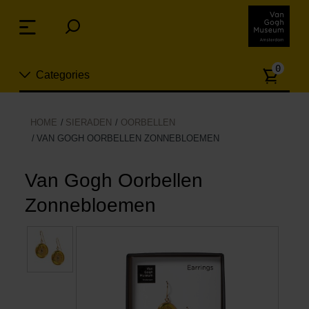
Sla
links
Menu
over
Spring
Aanta
naar
0
Categories
artike
de
inhoud
Spring
Nieuw
HOME
SIERADEN
OORBELLEN
naar
VAN GOGH OORBELLEN ZONNEBLOEMEN
n
het
Sieraden
menu
Van Gogh Oorbellen
Mode
Zonnebloemen
Wonen
Koken & tafelen
Vrije tijd