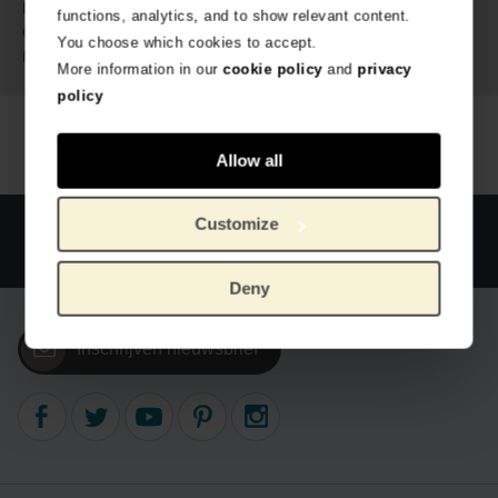
1.9 cm
Lengte:
functions, analytics, and to show relevant content.
45 gram
Gewicht:
You choose which cookies to accept.
Verguld messing, giclee print
Materiaal:
More information in our
cookie policy
and
privacy
policy
Allow all
Customize
Officiële webshop Van Gogh Museum
Veilig betalen
Wereldwijde verzending
Deny
Inschrijven nieuwsbrief