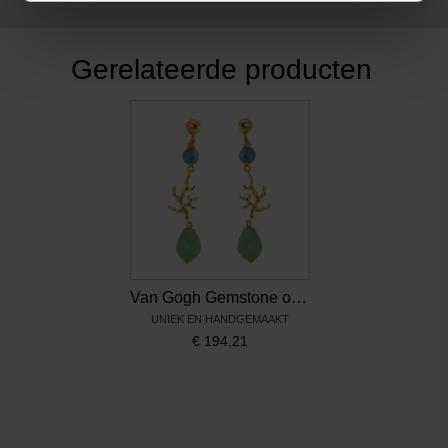
Gerelateerde producten
Van Gogh Gemstone oorbellen bloesemtakje, door Miccy’s
UNIEK EN HANDGEMAAKT
€
194,21