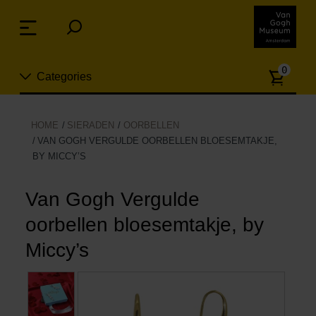
Sla
links
Menu
over
Spring
Aanta
naar
0
Categories
artike
de
inhoud
Spring
Nieuw
HOME
SIERADEN
OORBELLEN
naar
VAN GOGH VERGULDE OORBELLEN BLOESEMTAKJE,
n
het
BY MICCY’S
Sieraden
menu
Van Gogh Vergulde
Mode
oorbellen bloesemtakje, by
Wonen
Miccy’s
Koken & tafelen
Vrije tijd