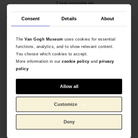
2 jaar garantie op
fabricagefouten.
Verguld zilver, resin bloemen
Materiaal:
Consent
Details
About
The
Van Gogh Museum
uses cookies for essential
functions, analytics, and to show relevant content.
You choose which cookies to accept.
More information in our
cookie policy
and
privacy
policy
Allow all
Customize
Vincent van
Deny
Gogh,
Amandelbloesem,
1890