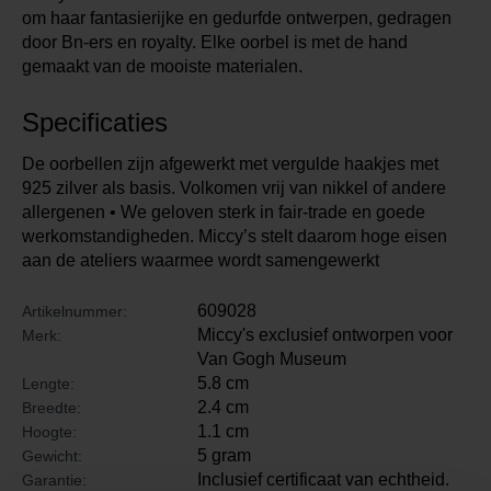
om haar fantasierijke en gedurfde ontwerpen, gedragen
door Bn-ers en royalty. Elke oorbel is met de hand
gemaakt van de mooiste materialen.
Specificaties
De oorbellen zijn afgewerkt met vergulde haakjes met
925 zilver als basis. Volkomen vrij van nikkel of andere
allergenen • We geloven sterk in fair-trade en goede
werkomstandigheden. Miccy’s stelt daarom hoge eisen
aan de ateliers waarmee wordt samengewerkt
609028
Artikelnummer:
Miccy's exclusief ontworpen voor
Merk:
Van Gogh Museum
5.8 cm
Lengte:
2.4 cm
Breedte:
1.1 cm
Hoogte:
5 gram
Gewicht:
Inclusief certificaat van echtheid.
Garantie: