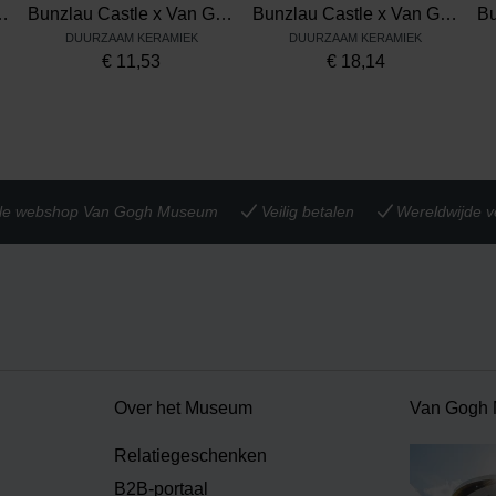
m Serveerschaal Zonnebloemen
Bunzlau Castle x Van Gogh Museum Theetip Zonnebloemen
Bunzlau Castle x Van Gogh Museum Mok Tulip 200 ml Zonnebloemen
DUURZAAM KERAMIEK
DUURZAAM KERAMIEK
€
11,53
€
18,14
iële webshop Van Gogh Museum
Veilig betalen
Wereldwijde v
Over het Museum
Van Gogh
Relatiegeschenken
B2B-portaal