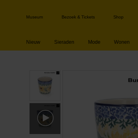
Sla
links
Header
over
Museum
Bezoek & Tickets
Shop
navigation
Spring
naar
de
Nieuw
Sieraden
Mode
Wonen
inhoud
Spring
naar
het
menu