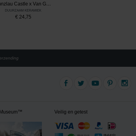
Bunzlau Castle x Van Gogh Museum Rijstkom 300 ml Zonnebloemen
DUURZAAM KERAMIEK
€
24,75
erzending
 Museum™
Veilig en getest