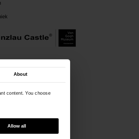
m
iek
About
vant content. You choose
Allow all