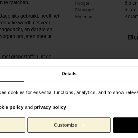
en te matchen.
6.5 c
Hoogte:
6 cm
Diameter:
agelijks gebruikt, heeft het
Keram
Materiaal:
productie wordt met veel
nagedacht, en dat zie en
ontworpen om jaren mee te
met grondstoffen uit de
ialen
Details
n magnetron.
eciale gelegenheden
ling
ses cookies for essential functions, analytics, and to show rele
okie policy
and
privacy policy
Customize