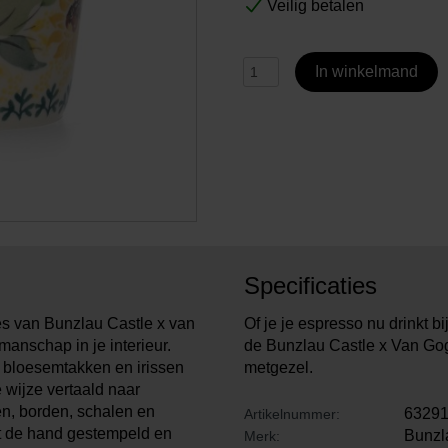
Veilig betalen
In winkelmand
Specificaties
ies van Bunzlau Castle x van
Of je je espresso nu drinkt bi
anschap in je interieur.
de Bunzlau Castle x Van Go
bloesemtakken en irissen
metgezel.
 wijze vertaald naar
en, borden, schalen en
6329
Artikelnummer:
t de hand gestempeld en
Bunzl
Merk: