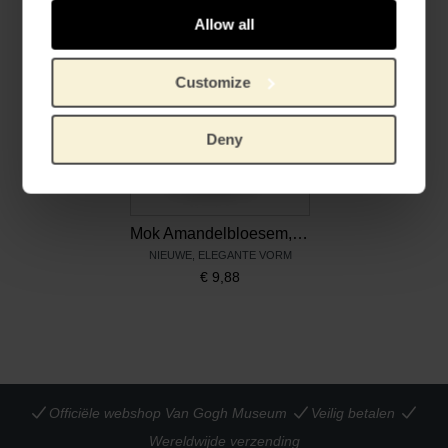
Allow all
Customize
Deny
Mok Amandelbloesem, Vincent van Gogh
NIEUWE, ELEGANTE VORM
€
9,88
Officiële webshop Van Gogh Museum
Veilig betalen
Wereldwijde verzending