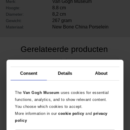
Van Gogh Museum
Merk:
8.8 cm
Hoogte:
8,2 cm
Diameter:
267 gram
Gewicht:
New Bone China Porselein
Materiaal:
Gerelateerde producten
Consent
Details
About
The
Van Gogh Museum
uses cookies for essential
functions, analytics, and to show relevant content.
You choose which cookies to accept.
More information in our
cookie policy
and
privacy
Mok Zeegezicht, Vincent van Gogh
Mok Kop van een skelet, Vincent van Gogh
policy
NIEUWE, ELEGANTE VORM
NIEUWE, ELEGANTE VORM
€
9,88
€
9,88