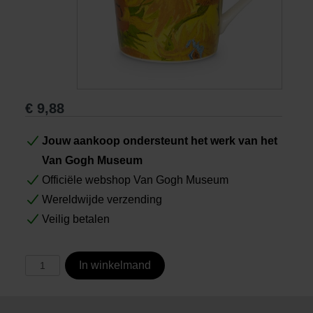
Boeken
Prints
€
9,88
Cadeaus
Jouw aankoop ondersteunt het werk van het
Van Gogh Museum
Officiële webshop Van Gogh Museum
Wereldwijde verzending
Veilig betalen
In winkelmand