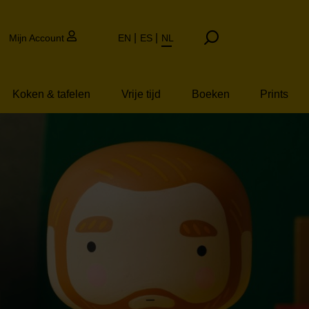
Mijn Account
EN
ES
NL
Koken & tafelen
Vrije tijd
Boeken
Prints