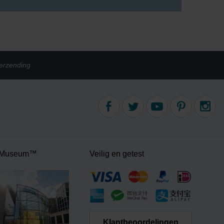
erzending
 Museum™
Veilig en getest