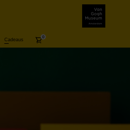
Aantal
0
Cadeaus
artikelen: