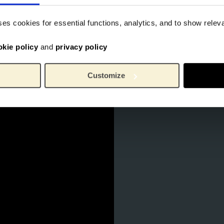
Nieuwe voorraa
ses cookies for essential functions, analytics, and to show rele
De Vincent Kokeshi d
okie policy
and
privacy policy
handgeschilderd desig
het Van Gogh Museum 
Customize
kokeshi-poppen, b
Zonnebloemen
uit
Museum als sti