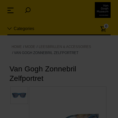
Sla
links
Menu
over
Spring
Aanta
naar
0
Categories
artike
de
inhoud
Spring
Nieuw
HOME
MODE
LEESBRILLEN & ACCESSOIRES
naar
VAN GOGH ZONNEBRIL ZELFPORTRET
n
het
Sieraden
menu
Van Gogh Zonnebril
Mode
Zelfportret
Wonen
Koken & tafelen
Vrije tijd