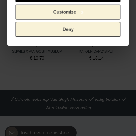
Customize
Deny
Brillenkoordje Amandelbloesem
Van Gogh Petje Icon
SLIWILS X VAN GOGH MUSEUM
KATOEN CANVAS PET
€
10,70
€
18,14
Officiële webshop Van Gogh Museum
Veilig betalen
Wereldwijde verzending
Inschrijven nieuwsbrief