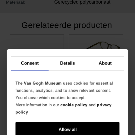
Gerecycled polycarbonaat
Materiaal:
Gerelateerde producten
Consent
Details
About
The
Van Gogh Museum
uses cookies for essential
functions, analytics, and to show relevant content.
Van Gogh Zonnebril Zonnebloemen
Brillenkoordje Zonnebloemen
You choose which cookies to accept.
VOOR HEM & HAAR
SLIWILS X VAN GOGH MUSEUM
More information in our
cookie policy
and
privacy
€
10,70
€
10,70
policy
Allow all