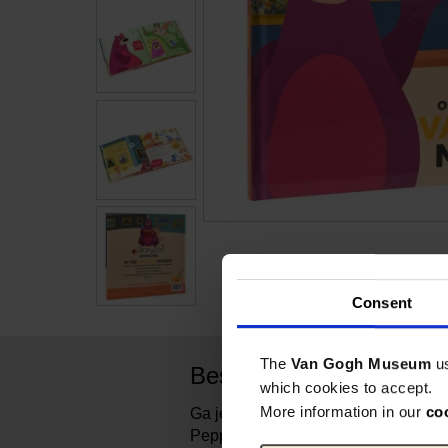
Consent
The
Van Gogh Museum
u
Beschrijving
which cookies to accept.
More information in our
co
Ga je mee naar het Van Gogh Muse
Pepper? Maak kennis met Vincent, 