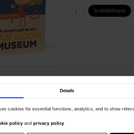
In winkelmand
Details
ses cookies for essential functions, analytics, and to show rele
Specificaties
okie policy
and
privacy policy
um met Bax, Toby en
Voor kids van 3-8 jaar. Nede
leer Engelse woordjes en
Voeg toe aan winkelwagen om