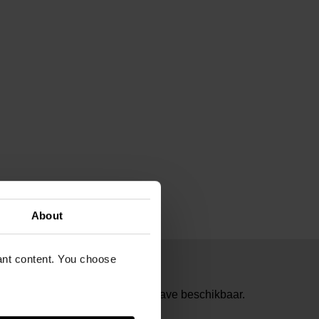
About
vant content. You choose
rlandstalige en Engelstalige uitgave beschikbaar.
 taal te kiezen.