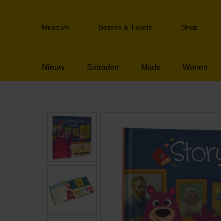
Sla
links
Header
over
Museum
Bezoek & Tickets
Shop
navigation
Spring
naar
de
Nieuw
Sieraden
Mode
Wonen
inhoud
Spring
naar
het
Kinderboeken
menu