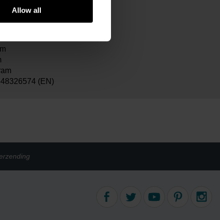
Allow all
26567
van Blerk | Van Gogh Museum
cm
cm
m
ram
48326574 (EN)
erzending