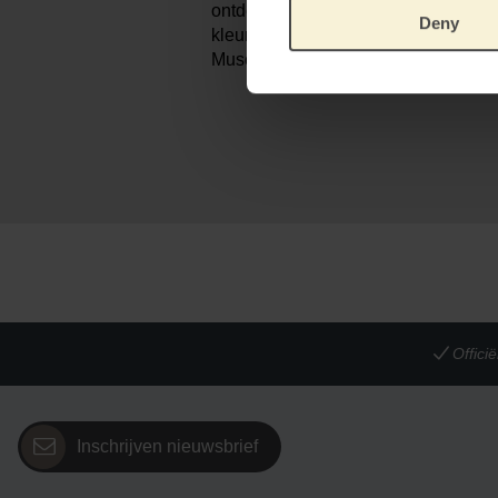
ontdek van alles over kijken naar k
Deny
kleuren. Dit book is in samenwerki
Museum geschreven. Veel plezier!
Offic
Inschrijven nieuwsbrief