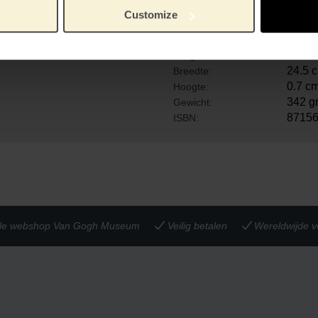
unst en het mengen van
Customize
ng met het Van Gogh
VG_3
Artikelnummer:
Rene 
Merk:
24.5 
Lengte:
24.5 
Breedte:
0.7 c
Hoogte:
342 g
Gewicht:
87156
ISBN:
iële webshop Van Gogh Museum
Veilig betalen
Wereldwijde v