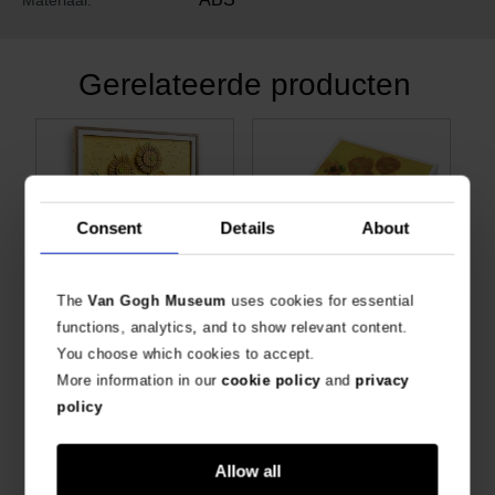
Gerelateerde producten
Consent
Details
About
The
Van Gogh Museum
uses cookies for essential
functions, analytics, and to show relevant content.
®
Van Gogh Puzzel Zonnebloemen
LEGO
Art Vincent van Gogh – Sunflowers
You choose which cookies to accept.
1000 STUKJES
MAAK JE EIGEN MEESTERWERK
More information in our
cookie policy
and
privacy
€
16,49
€
165,28
policy
Allow all