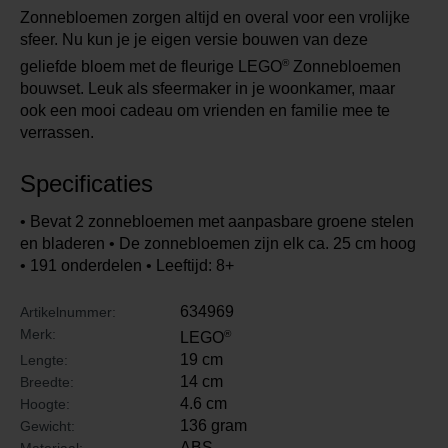
Zonnebloemen zorgen altijd en overal voor een vrolijke
sfeer. Nu kun je je eigen versie bouwen van deze
®
geliefde bloem met de fleurige LEGO
Zonnebloemen
bouwset. Leuk als sfeermaker in je woonkamer, maar
ook een mooi cadeau om vrienden en familie mee te
verrassen.
Specificaties
• Bevat 2 zonnebloemen met aanpasbare groene stelen
en bladeren • De zonnebloemen zijn elk ca. 25 cm hoog
• 191 onderdelen • Leeftijd: 8+
634969
Artikelnummer:
Merk:
®
LEGO
19 cm
Lengte:
14 cm
Breedte:
4.6 cm
Hoogte:
136 gram
Gewicht:
ABS
Materiaal: