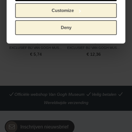
Customize
Deny
PLAYMOBIL | Zonnebloemen
PLAYMOBIL | De Slaapkamer
EXCLUSIEF BIJ VAN GOGH MUSEUM
EXCLUSIEF BIJ VAN GOGH MUSEUM
€
5,74
€
12,36
Officiële webshop Van Gogh Museum
Veilig betalen
Wereldwijde verzending
Inschrijven nieuwsbrief