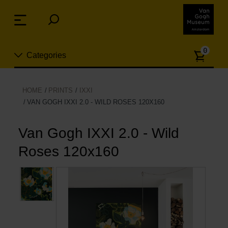
Sla
links
Menu
over
Spring
Aanta
naar
0
Categories
artike
de
inhoud
Spring
Nieuw
HOME
PRINTS
IXXI
naar
VAN GOGH IXXI 2.0 - WILD ROSES 120X160
n
het
Sieraden
menu
Van Gogh IXXI 2.0 - Wild
Mode
Roses 120x160
Wonen
Koken & tafelen
Vrije tijd