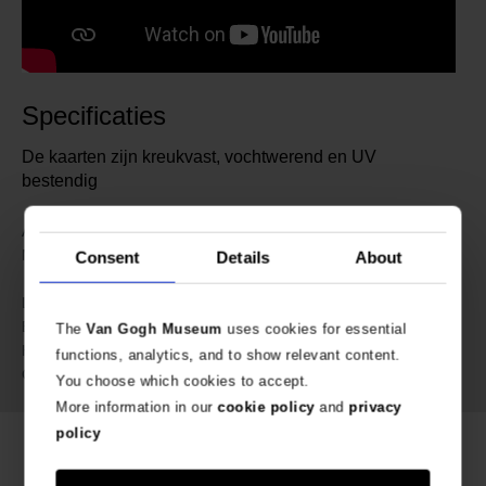
Specificaties
De kaarten zijn kreukvast, vochtwerend en UV
bestendig
290141
Artikelnummer:
IXXI | Van Gogh Museum
Merk:
Consent
Details
About
Amsterdam
38 cm
Lengte:
21 cm
Breedte:
The
Van Gogh Museum
uses cookies for essential
3 cm
Hoogte:
functions, analytics, and to show relevant content.
890 gram
Gewicht:
You choose which cookies to accept.
More information in our
cookie policy
and
privacy
policy
Gerelateerde producten