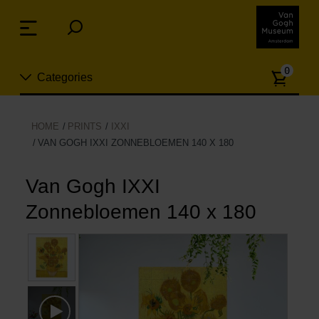
Sla
links
Menu
over
Spring
Aanta
naar
0
Categories
artike
de
inhoud
Spring
Nieuw
HOME
PRINTS
IXXI
naar
VAN GOGH IXXI ZONNEBLOEMEN 140 X 180
n
het
Sieraden
menu
Van Gogh IXXI
Mode
Zonnebloemen 140 x 180
Wonen
Koken & tafelen
Vrije tijd