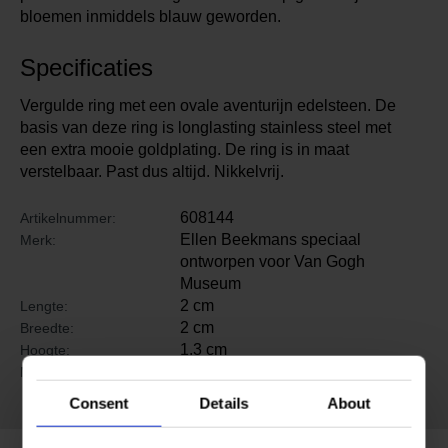
bloemen inmiddels blauw geworden.
Specificaties
Vergulde ring met een ovale aventurijn edelsteen. De
basis van deze ring is longlasting stainless steel met
een extra mooie goldplating. De ring is in maat
verstelbaar. Past dus altijd. Nikkelvrij.
608144
Artikelnummer:
Ellen Beekmans speciaal
Merk:
ontworpen voor Van Gogh
Museum
2 cm
Lengte:
2 cm
Breedte:
1.3 cm
Hoogte:
Verguld RVS, aventurijn
Materiaal:
edelsteen
Consent
Details
About