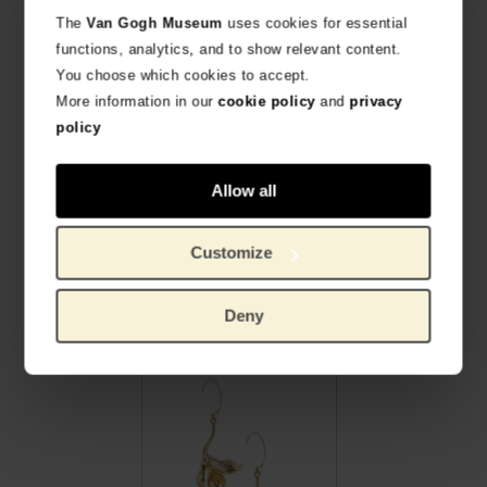
Gerelateerde producten
The
Van Gogh Museum
uses cookies for essential
functions, analytics, and to show relevant content.
You choose which cookies to accept.
More information in our
cookie policy
and
privacy
policy
Allow all
Customize
Van Gogh Vergulde schakelarmband Irissen blauw, door Ellen Beekmans
Van Gogh Oorbellen met geel hangertje, door Ellen Beekmans
HANDGEMAAKT DUTCH DESIGN
HANDGEMAAKT DUTCH DESIGN
Deny
€
26,86
€
24,75