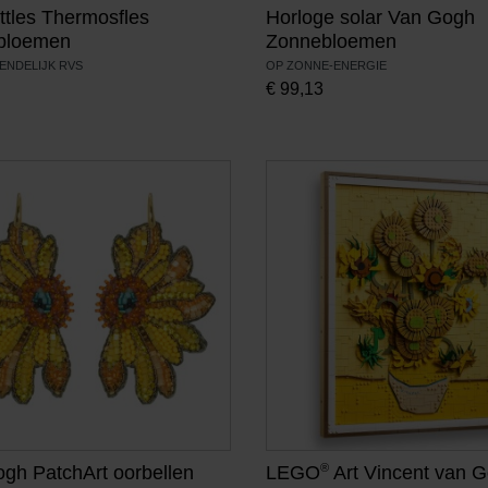
ttles Thermosfles
Horloge solar Van Gogh
bloemen
Zonnebloemen
IENDELIJK RVS
OP ZONNE-ENERGIE
€
99,13
®
gh PatchArt oorbellen
LEGO
Art Vincent van 