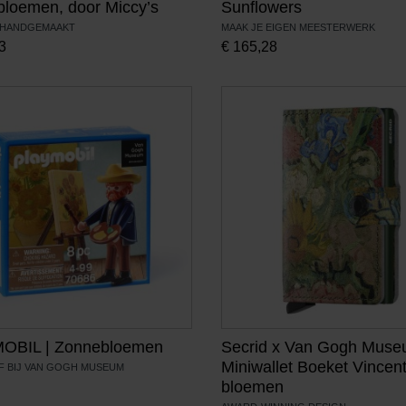
loemen, door Miccy’s
Sunflowers
 HANDGEMAAKT
MAAK JE EIGEN MEESTERWERK
3
€
165,28
OBIL | Zonnebloemen
Secrid x Van Gogh Mus
Miniwallet Boeket Vincen
F BIJ VAN GOGH MUSEUM
bloemen