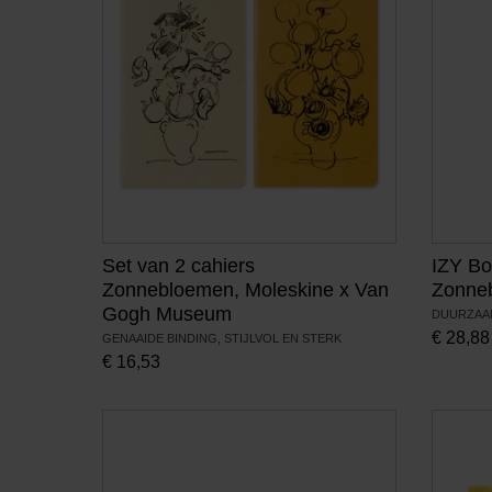
Set van 2 cahiers
IZY Bot
Zonnebloemen, Moleskine x Van
Zonne
Gogh Museum
DUURZAAM
€
28,88
GENAAIDE BINDING, STIJLVOL EN STERK
€
16,53