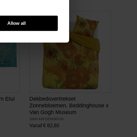
Allow all
m Etui
Dekbedovertrekset
Zonnebloemen, Beddinghouse x
Van Gogh Museum
100% KATOENSATIJN
Vanaf
€
82,60