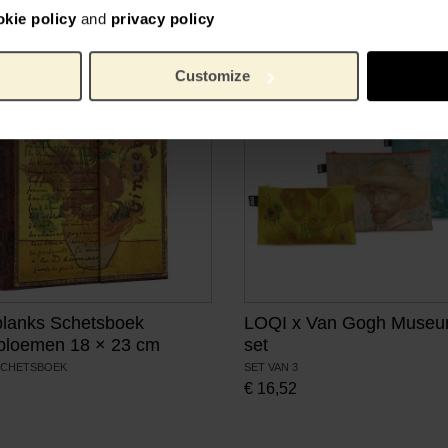
okie policy
and
privacy policy
Customize
lanks Schetsboek
LOQI x Van Gogh Museu
bloemen 18 × 23 cm
set
SCHETSBOEK
SET VAN 3
€
16,52