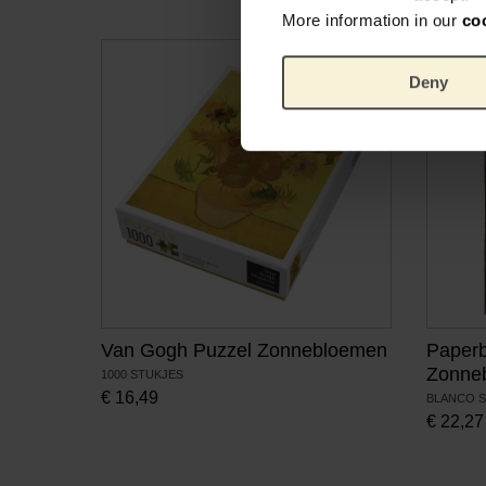
More information in our
co
Deny
Van Gogh Puzzel Zonnebloemen
Paperb
Zonne
1000 STUKJES
€
16,49
BLANCO 
€
22,27