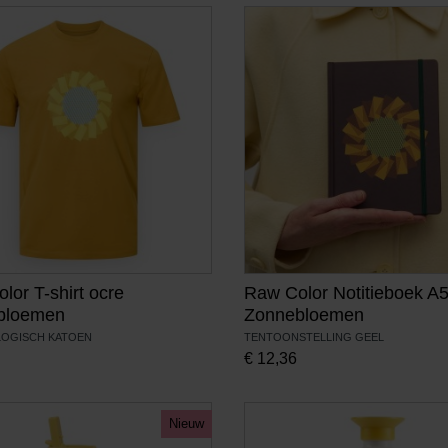
lor T-shirt ocre
Raw Color Notitieboek A
bloemen
Zonnebloemen
LOGISCH KATOEN
TENTOONSTELLING GEEL
€
12,36
Nieuw