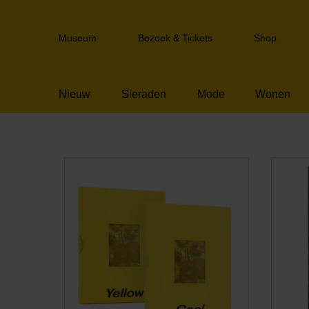
Sla
links
Header
over
Museum
Bezoek & Tickets
Shop
navigation
Spring
naar
de
Nieuw
Sieraden
Mode
Wonen
inhoud
Spring
naar
het
Geel
menu