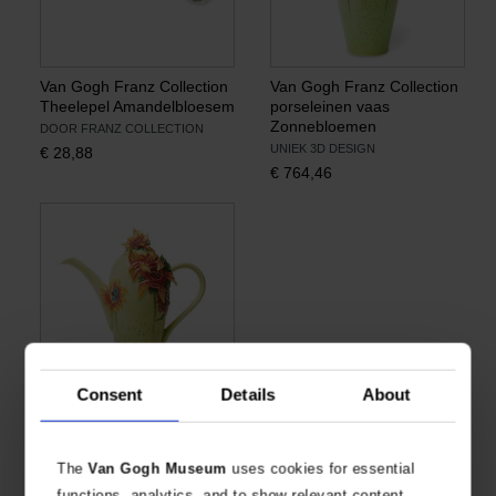
Van Gogh Franz Collection
Van Gogh Franz Collection
Theelepel Amandelbloesem
porseleinen vaas
Zonnebloemen
DOOR FRANZ COLLECTION
UNIEK 3D DESIGN
€
28,88
€
764,46
Consent
Details
About
Van Gogh Franz Collection
porseleinen theepot
Zonnebloemen
The
Van Gogh Museum
uses cookies for essential
DOOR FRANZ COLLECTION
functions, analytics, and to show relevant content.