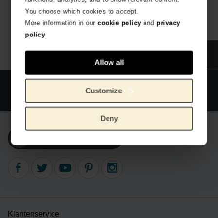
€
263,64
You choose which cookies to accept.
More information in our
cookie policy
and
privacy
policy
Allow all
Officiële webshop Van Gogh Museum
Veilig betalen
Customize
Wereldwijde verzending
Deny
Inschrijven nieuwsbrief
Klantenservice