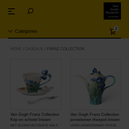
Sla
links
Menu
over
Spring
Aanta
naar
0
Categories
artike
de
inhoud
Spring
Nieuw
HOME
CADEAUS
FRANZ COLLECTION
naar
n
het
Sieraden
menu
Mode
Wonen
Koken & tafelen
Van Gogh Franz Collection
Van Gogh Franz Collection
Kop en schotel Irissen
porseleinen theepot Irissen
MET BLOEM-DECORATIE VAN PORSELEIN
UNIEK HANDGEMAAKT PORSELEIN
Vrije tijd