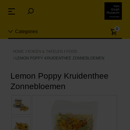
Sla
links
Menu
over
Spring
Aanta
naar
0
Categories
artike
de
inhoud
Spring
Nieuw
HOME
KOKEN & TAFELEN
FOOD
naar
LEMON POPPY KRUIDENTHEE ZONNEBLOEMEN
n
het
Sieraden
menu
Lemon Poppy Kruidenthee
Mode
Zonnebloemen
Wonen
Koken & tafelen
Vrije tijd