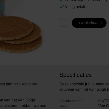
Veilig betalen
In winkelmand
Specificaties
met print van Vincents
Deze speciale jubileumediti
souvenir van het Van Gogh
aan van het Van Gogh
6077
Artikelnummer:
al te vieren hebben we een
Van 
Merk: