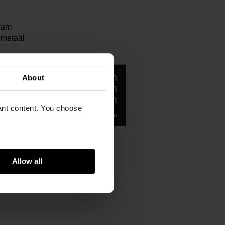
ram
 metaal
About
vant content. You choose
Allow all