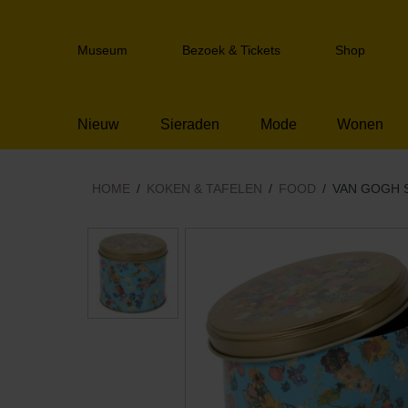
Sla
links
Header
over
Museum
Bezoek & Tickets
Shop
navigation
Spring
naar
de
Nieuw
Sieraden
Mode
Wonen
inhoud
Spring
naar
het
HOME
KOKEN & TAFELEN
FOOD
VAN GOGH 
menu