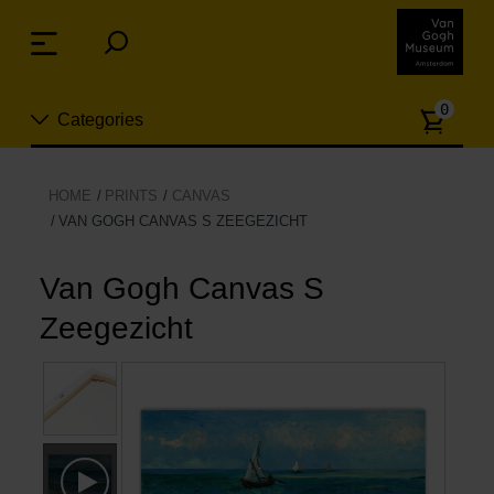
Sla
links
Menu
over
Spring
Aanta
naar
0
Categories
artike
de
inhoud
Spring
Nieuw
HOME
PRINTS
CANVAS
naar
VAN GOGH CANVAS S ZEEGEZICHT
n
het
Sieraden
menu
Van Gogh Canvas S
Mode
Zeegezicht
Wonen
Koken & tafelen
Vrije tijd