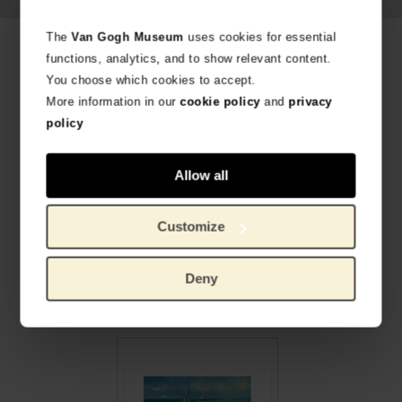
The
Van Gogh Museum
uses cookies for essential
Gerelateerde producten
functions, analytics, and to show relevant content.
You choose which cookies to accept.
More information in our
cookie policy
and
privacy
policy
Allow all
Customize
Van Gogh IXXI Zonnebloemen 140 x 180
Van Gogh IXXI Zonnebloemen 80 x 100
Deny
MODERNE WANDDECORATIE
MODERNE WANDDECORATIE
Originele prijs was:
, Huidige prijs is:
Originele prijs was:
, Huidige prijs is:
€
130,74
€
56,12
€
186,78
€
80,17