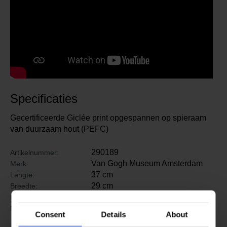
Specificaties
Gecertificeerde Giclée print opgespannen op spieraam
van duurzaam hout (PEFC)
290189
Artikelnummer:
Van Gogh Museum Amsterdam
Merk:
37 cm
Lengte:
29 cm
Breedte:
2 cm
Hoogte:
Innova Photo Mat Canvas –
Materiaal:
Consent
Details
About
380g/m2