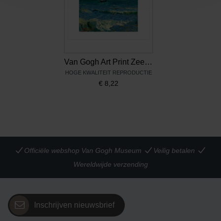
Van Gogh Art Print Zeegezicht bij Les Saintes-Maries-de-la-Mer
HOGE KWALITEIT REPRODUCTIE
€
8,22
Officiële webshop Van Gogh Museum
Veilig betalen
Wereldwijde verzending
Inschrijven nieuwsbrief