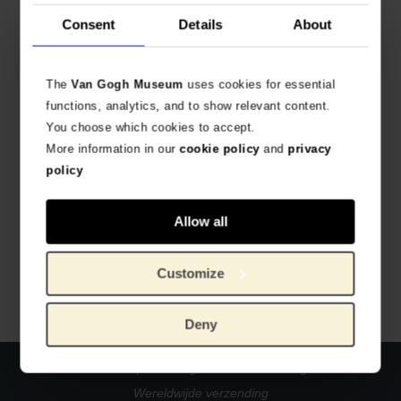
Gerelateerde producten
Consent
Details
About
The
Van Gogh Museum
uses cookies for essential
functions, analytics, and to show relevant content.
You choose which cookies to accept.
More information in our
cookie policy
and
privacy
policy
Van Gogh Vincent knuffel
Rammelaar Zonnebloemen
Allow all
MET DE HAND GEHAAKT
VOOR DE ALLERKLEINSTEN
€
31,36
€
12,36
Customize
Deny
Officiële webshop Van Gogh Museum
Veilig betalen
Wereldwijde verzending