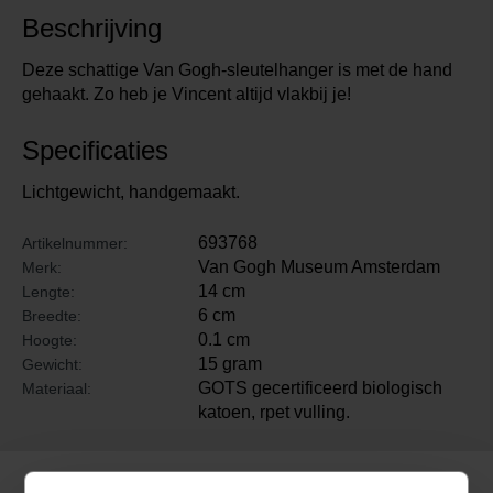
Beschrijving
Deze schattige Van Gogh-sleutelhanger is met de hand
gehaakt. Zo heb je Vincent altijd vlakbij je!
Specificaties
Lichtgewicht, handgemaakt.
693768
Artikelnummer:
Van Gogh Museum Amsterdam
Merk:
14 cm
Lengte:
6 cm
Breedte:
0.1 cm
Hoogte:
15 gram
Gewicht:
GOTS gecertificeerd biologisch
Materiaal:
katoen, rpet vulling.