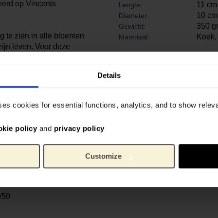
eerd op Vincents
11 cm
Lengte:
10 cm
Diameter:
350 g
Gewicht:
ug te zien in alle bloemen
Koek,
Materiaal:
zijn leven. Voor deze
loemen samengebracht in
0-jarig jubileum wordt
Details
Amsterdam.
eningen, meerdere prenten
ses cookies for essential functions, analytics, and to show rele
an Gogh Museum de grootste
h ter wereld. Al 50 jaar
okie policy
and
privacy policy
fhebbers met het leven en
tijdgenoten. Onze producten
van Vincent van Gogh in
Customize
ij aan de ondersteuning
h Museum, tijdens ons
/50