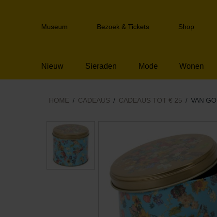
Sla
links
Header
over
Museum
Bezoek & Tickets
Shop
navigation
Spring
naar
de
Nieuw
Sieraden
Mode
Wonen
inhoud
Spring
naar
het
HOME
CADEAUS
CADEAUS TOT € 25
VAN GO
menu