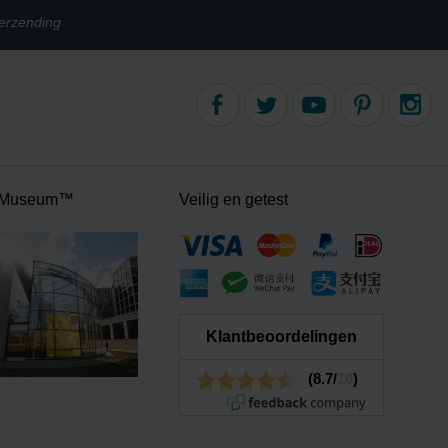
erzending
 Museum™
Veilig en getest