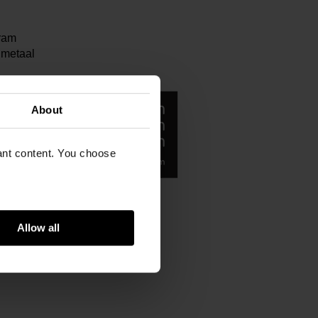
ram
 metaal
About
vant content. You choose
Allow all