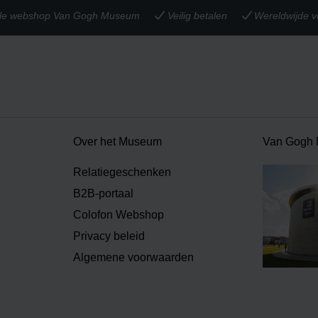
iële webshop Van Gogh Museum
Veilig betalen
Wereldwijde v
Over het Museum
Van Gogh
Relatiegeschenken
B2B-portaal
Colofon Webshop
Privacy beleid
Algemene voorwaarden