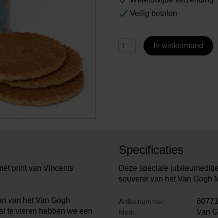
Veilig betalen
In winkelmand
Specificaties
met print van Vincents
Deze speciale jubileumediti
souvenir van het Van Gogh
aan van het Van Gogh
6077
Artikelnummer:
al te vieren hebben we een
Van 
Merk: